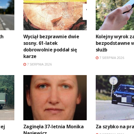
ch
Wyciął bezprawnie dwie
Kolejny wyrok z
sosny. 61-latek
bezpodstawne 
dobrowolnie poddał się
służb
karze
7 SIERPNIA 2026
7 SIERPNIA 2026
ej
Zaginęła 37-letnia Monika
Za szybko na p
Nasiewicz