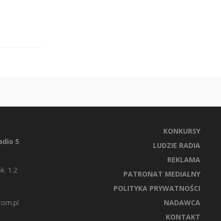
KONKURSY
dio 5
LUDZIE RADIA
REKLAMA
k. 1.2
PATRONAT MEDIALNY
POLITYKA PRYWATNOŚCI
com.pl
NADAWCA
KONTAKT