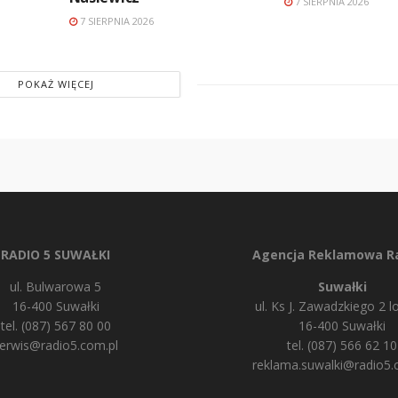
7 SIERPNIA 2026
7 SIERPNIA 2026
POKAŻ WIĘCEJ
RADIO 5 SUWAŁKI
Agencja Reklamowa Ra
ul. Bulwarowa 5
Suwałki
16-400 Suwałki
ul. Ks J. Zawadzkiego 2 lo
tel. (087) 567 80 00
16-400 Suwałki
erwis@radio5.com.pl
tel. (087) 566 62 10
reklama.suwalki@radio5.