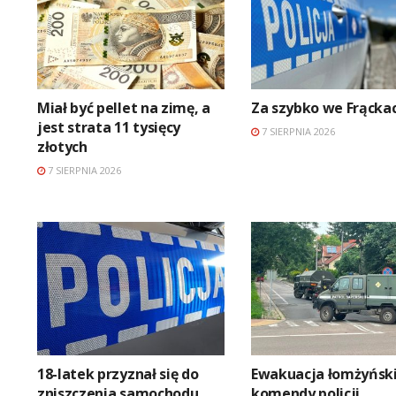
Miał być pellet na zimę, a
Za szybko we Frącka
jest strata 11 tysięcy
7 SIERPNIA 2026
złotych
7 SIERPNIA 2026
18-latek przyznał się do
Ewakuacja łomżyński
zniszczenia samochodu
komendy policji