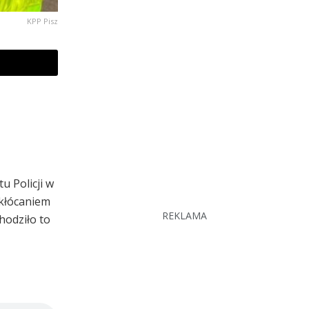
KPP Pisz
 Policji w
akłócaniem
REKLAMA
hodziło to