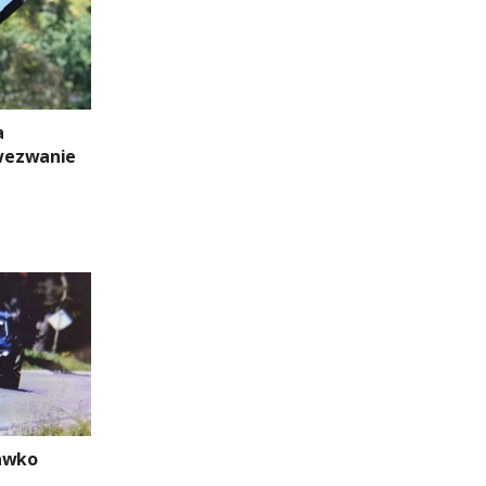
a
wezwanie
rawko