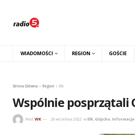
WIADOMOŚCI
REGION
GOŚCIE
Strona Główna
Region
Ełk
Wspólnie posprzątali 
Red.
WK
26 września 2022
w
Ełk
,
Giżycko
,
Informacje