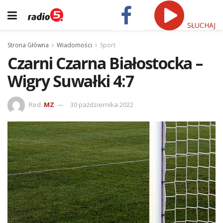
SŁUCHAJ
Strona Główna
Wiadomości
Sport
Czarni Czarna Białostocka –
Wigry Suwałki 4:7
Red.
MZ
30 października 2022