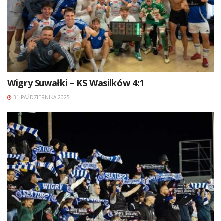
Wigry Suwałki – KS Wasilków 4:1
31 PAŹDZIERNIKA 2025