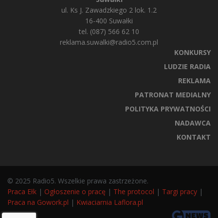
ul. Ks J. Zawadzkiego 2 lok. 1.2
16-400 Suwałki
tel. (087) 566 62 10
reklama.suwalki@radio5.com.pl
KONKURSY
LUDZIE RADIA
REKLAMA
PATRONAT MEDIALNY
POLITYKA PRYWATNOŚCI
NADAWCA
KONTAKT
© 2025 Radio5. Wszelkie prawa zastrzeżone.
Praca Ełk
|
Ogłoszenie o pracę
|
The protocol
|
Targi pracy
|
Praca na Gowork.pl
|
Kwiaciarnia Laflora.pl