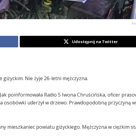
Fo
Udostępnij na Twitter
giżyckim. Nie żyje 26-letni mężczyzna.
. Jak poinformowała Radio 5 Iwona Chruścińska, oficer pras
owca osobówki uderzył w drzewo. Prawdopodobną przyczyną 
nny mieszkaniec powiatu giżyckiego. Mężczyzna w ciężkim sta