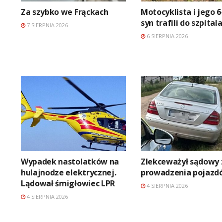
Za szybko we Frąckach
Motocyklista i jego 6
syn trafili do szpital
7 SIERPNIA 2026
6 SIERPNIA 2026
Wypadek nastolatków na
Zlekceważył sądowy
hulajnodze elektrycznej.
prowadzenia pojazd
Lądował śmigłowiec LPR
4 SIERPNIA 2026
4 SIERPNIA 2026