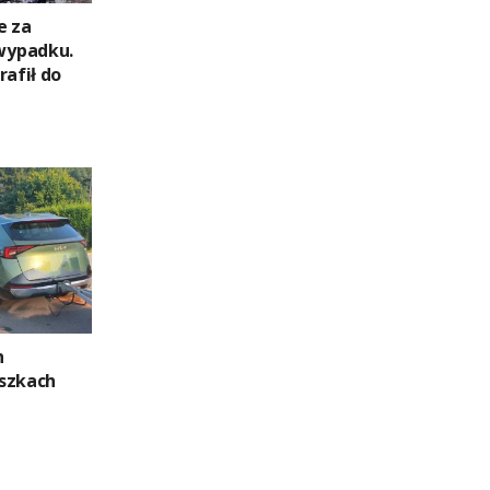
e za
wypadku.
rafił do
h
szkach