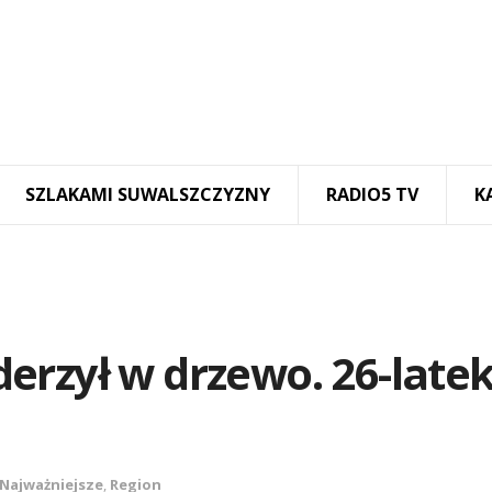
SZLAKAMI SUWALSZCZYZNY
RADIO5 TV
K
erzył w drzewo. 26-late
Najważniejsze
,
Region