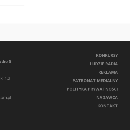
KONKURSY
dio 5
LUDZIE RADIA
REKLAMA
k. 1.2
PATRONAT MEDIALNY
POLITYKA PRYWATNOŚCI
com.pl
NADAWCA
KONTAKT