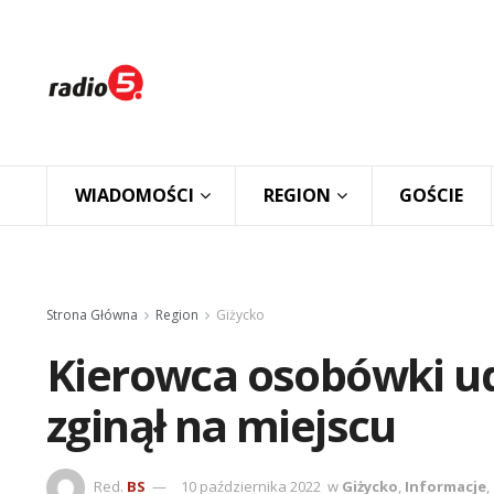
WIADOMOŚCI
REGION
GOŚCIE
Strona Główna
Region
Giżycko
Kierowca osobówki ud
zginął na miejscu
Red.
BS
10 października 2022
w
Giżycko
,
Informacje
,