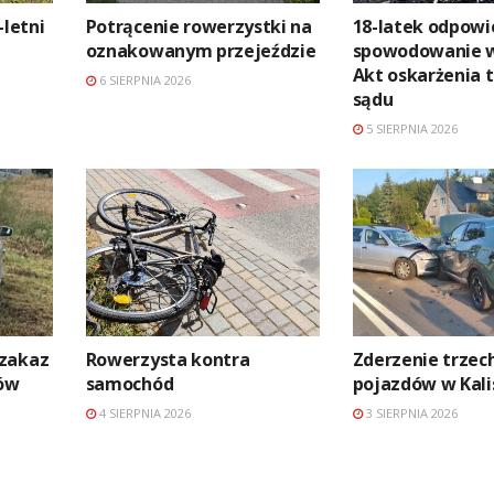
-letni
Potrącenie rowerzystki na
18-latek odpowi
a
oznakowanym przejeździe
spowodowanie 
Akt oskarżenia t
6 SIERPNIA 2026
sądu
5 SIERPNIA 2026
 zakaz
Rowerzysta kontra
Zderzenie trzec
ów
samochód
pojazdów w Kali
4 SIERPNIA 2026
3 SIERPNIA 2026