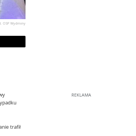
t. OSP Wydminy
owy
REKLAMA
wypadku
nie trafił