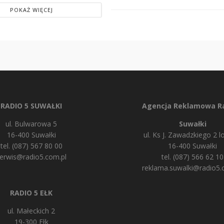
POKAŻ WIĘCEJ
RADIO 5 SUWAŁKI
Agencja Reklamowa Ra
ul. Bulwarowa 5
Suwałki
16-400 Suwałki
ul. Ks J. Zawadzkiego 2 lo
tel. (087) 567 80 00
16-400 Suwałki
erwis@radio5.com.pl
tel. (087) 566 62 10
reklama.suwalki@radio5.
RADIO 5 EŁK
ul. Małeckich 2
19-300 Ełk