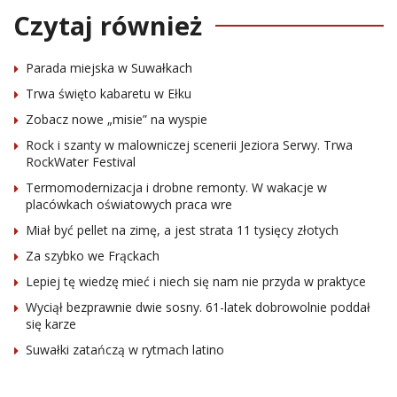
Czytaj również
Parada miejska w Suwałkach
Trwa święto kabaretu w Ełku
Zobacz nowe „misie” na wyspie
Rock i szanty w malowniczej scenerii Jeziora Serwy. Trwa
RockWater Festival
Termomodernizacja i drobne remonty. W wakacje w
placówkach oświatowych praca wre
Miał być pellet na zimę, a jest strata 11 tysięcy złotych
Za szybko we Frąckach
Lepiej tę wiedzę mieć i niech się nam nie przyda w praktyce
Wyciął bezprawnie dwie sosny. 61-latek dobrowolnie poddał
się karze
Suwałki zatańczą w rytmach latino