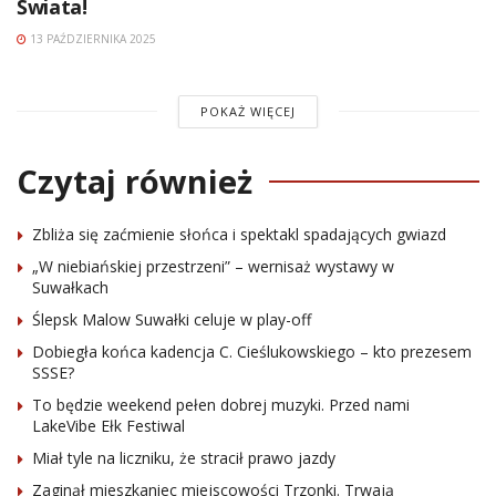
Świata!
13 PAŹDZIERNIKA 2025
POKAŻ WIĘCEJ
Czytaj również
Zbliża się zaćmienie słońca i spektakl spadających gwiazd
„W niebiańskiej przestrzeni” – wernisaż wystawy w
Suwałkach
Ślepsk Malow Suwałki celuje w play-off
Dobiegła końca kadencja C. Cieślukowskiego – kto prezesem
SSSE?
To będzie weekend pełen dobrej muzyki. Przed nami
LakeVibe Ełk Festiwal
Miał tyle na liczniku, że stracił prawo jazdy
Zaginął mieszkaniec miejscowości Trzonki. Trwają