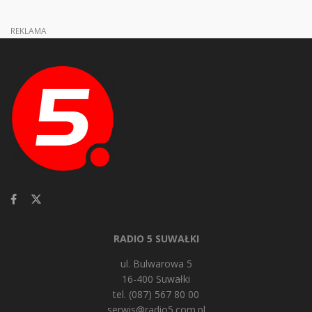
REKLAMA
RADIO 5 SUWAŁKI
ul. Bulwarowa 5
16-400 Suwałki
tel. (087) 567 80 00
serwis@radio5.com.pl