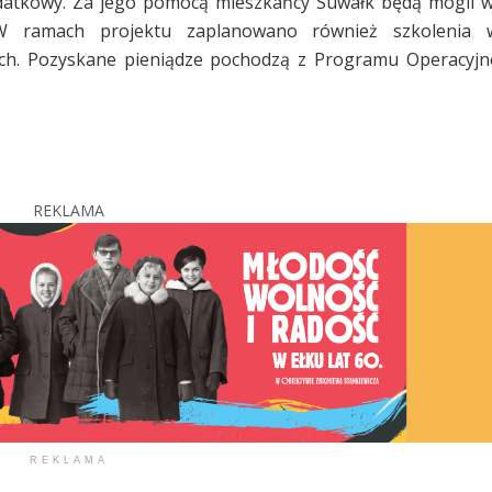
odatkowy. Za jego pomocą mieszkańcy Suwałk będą mogli 
W ramach projektu zaplanowano również szkolenia w
ch. Pozyskane pieniądze pochodzą z Programu Operacyjn
REKLAMA
REKLAMA