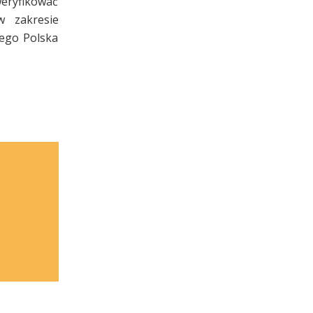
weryfikować
 zakresie
ego Polska