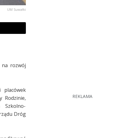
UM Suwałki
e na rozwój
i placówek
REKLAMA
 Rodzinie,
a Szkolno-
rządu Dróg