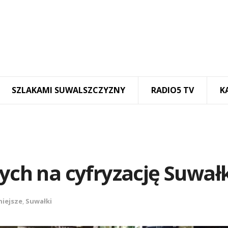
SZLAKAMI SUWALSZCZYZNY
RADIO5 TV
K
tych na cyfryzację Suwał
niejsze
,
Suwałki