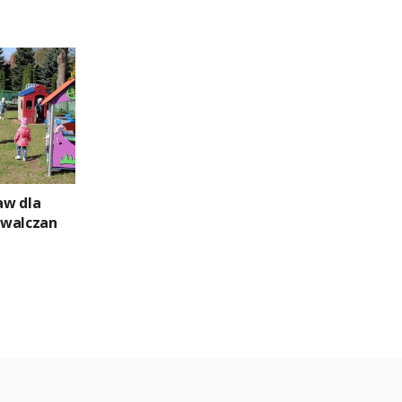
aw dla
uwalczan