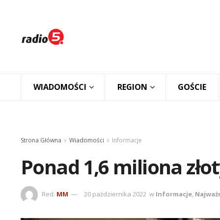
WIADOMOŚCI
REGION
GOŚCIE
Strona Główna
Wiadomości
Informacje
Ponad 1,6 miliona zło
Red.
MM
20 października 2022
w
Informacje
,
Najważ