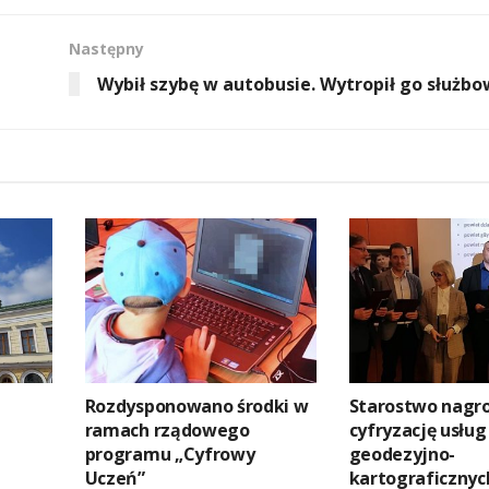
Następny
Wybił szybę w autobusie. Wytropił go służbo
Rozdysponowano środki w
Starostwo nagr
ramach rządowego
cyfryzację usług
programu „Cyfrowy
geodezyjno-
Uczeń”
kartograficznyc