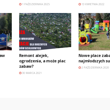
1 PAŹDZIERNIKA 2025
13 KWIETNIA 2022
baw
Remont alejek,
Nowe place zab
ogrodzenia, a może plac
najmłodszych s
zabaw?
2 PAŹDZIERNIKA 2020
30 MARCA 2021