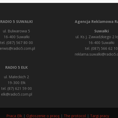
RADIO 5 SUWAŁKI
Agencja Reklamowa Ra
ul. Bulwarowa 5
Suwałki
16-400 Suwałki
ul. Ks J. Zawadzkiego 2 lo
tel. (087) 567 80 00
16-400 Suwałki
erwis@radio5.com.pl
tel. (087) 566 62 10
reklama.suwalki@radio5.
RADIO 5 EŁK
ul. Małeckich 2
19-300 Ełk
tel. (87) 621 59 00
elk@radio5.com.pl
Praca Ełk
|
Ogłoszenie o pracę
|
The protocol
|
Targi pracy