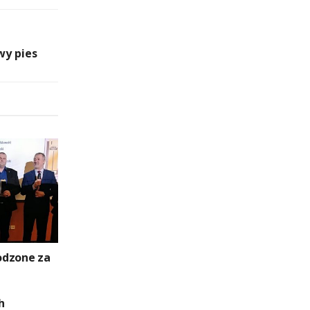
wy pies
odzone za
h