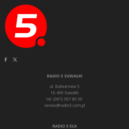
RADIO 5 SUWAŁKI
ul. Bulwarowa 5
16-400 Suwałki
tel. (087) 567 80 00
serwis@radio5.com.pl
RADIO 5 EŁK