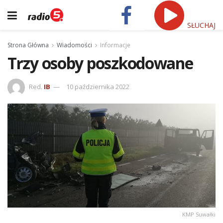
SŁUCHAJ
Strona Główna
Wiadomości
Informacje
Trzy osoby poszkodowane
Red.
IB
10 października 2022
KMP Suwałki