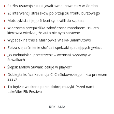
Służby usuwają skutki gwałtownej nawałnicy w Gołdapi
20 interwencji strażaków po przejściu frontu burzowego
Motocyklista i jego 6-letni syn trafili do szpitala
Wieczorna przejażdżka zakończona mandatem. 19-letni
kierowca wiedział, że auto nie było sprawne
Wypadek na trasie Malinówka Wielka-Bałamutowo
Zbliża się zaćmienie słońca i spektakl spadających gwiazd
„W niebiańskiej przestrzeni” – wernisaż wystawy w
Suwałkach
Ślepsk Malow Suwałki celuje w play-off
Dobiegła końca kadencja C. Cieślukowskiego – kto prezesem
SSSE?
To będzie weekend pełen dobrej muzyki. Przed nami
LakeVibe Ełk Festiwal
REKLAMA