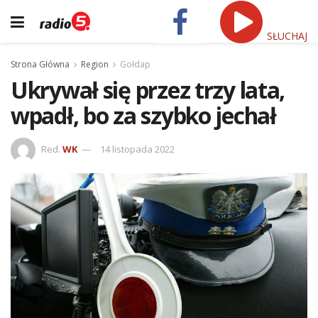
SŁUCHAJ
Strona Główna
Region
Gołdap
Ukrywał się przez trzy lata,
wpadł, bo za szybko jechał
Red.
WK
14 listopada 2022