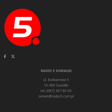
RADIO 5 SUWAŁKI
ul. Bulwarowa 5
16-400 Suwałki
tel. (087) 567 80 00
serwis@radio5.com.pl