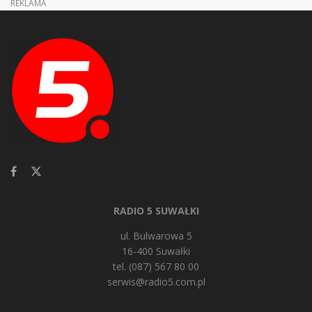
REKLAMA
RADIO 5 SUWAŁKI
ul. Bulwarowa 5
16-400 Suwałki
tel. (087) 567 80 00
serwis@radio5.com.pl