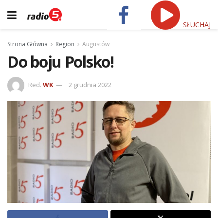
SŁUCHAJ
Strona Główna
Region
Augustów
Do boju Polsko!
Red.
WK
2 grudnia 2022