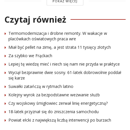
POKAŻ WIĘCEJ
Czytaj również
Termomodernizacja i drobne remonty. W wakacje w
placówkach oświatowych praca wre
Miał być pellet na zimę, a jest strata 11 tysięcy złotych
Za szybko we Frąckach
Lepiej tę wiedzę mieć i niech się nam nie przyda w praktyce
Wyciął bezprawnie dwie sosny. 61-latek dobrowolnie poddał
się karze
Suwałki zatańczą w rytmach latino
Kolejny wyrok za bezpodstawne wezwanie służb
Czy wojskowy śmigłowiec zerwał linię energetyczną?
18-latek przyznał się do zniszczenia samochodu
Powiat ełcki z największą liczbą interwencji po burzach