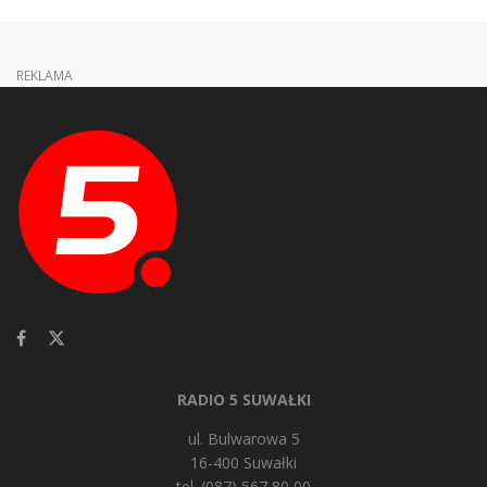
REKLAMA
RADIO 5 SUWAŁKI
ul. Bulwarowa 5
16-400 Suwałki
tel. (087) 567 80 00