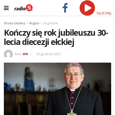
SŁUCHAJ
Strona Główna
Region
Augustów
Kończy się rok jubileuszu 30-
lecia diecezji ełckiej
Red.
WK
30 grudnia 2022