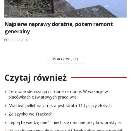
Najpierw naprawy doraźne, potem remont
generalny
30 LIPCA 2026
POKAŻ WIĘCEJ
Czytaj również
Termomodernizacja i drobne remonty. W wakacje w
placówkach oświatowych praca wre
Miał być pellet na zimę, a jest strata 11 tysięcy złotych
Za szybko we Frąckach
Lepiej tę wiedzę mieć i niech się nam nie przyda w praktyce
Wyciął bezprawnie dwie sosny. 61-latek dobrowolnie poddał