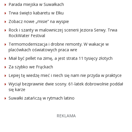
Parada miejska w Suwałkach
Trwa święto kabaretu w Ełku
Zobacz nowe „misie” na wyspie
Rock i szanty w malowniczej scenerii Jeziora Serwy. Trwa
RockWater Festival
Termomodernizacja i drobne remonty. W wakacje w
placówkach oświatowych praca wre
Miał być pellet na zimę, a jest strata 11 tysięcy złotych
Za szybko we Frąckach
Lepiej tę wiedzę mieć i niech się nam nie przyda w praktyce
Wyciął bezprawnie dwie sosny. 61-latek dobrowolnie poddał
się karze
Suwałki zatańczą w rytmach latino
REKLAMA