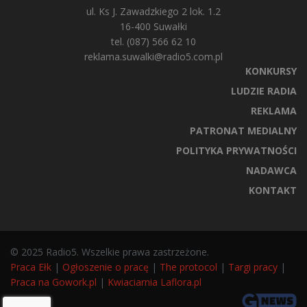
ul. Ks J. Zawadzkiego 2 lok. 1.2
16-400 Suwałki
tel. (087) 566 62 10
reklama.suwalki@radio5.com.pl
KONKURSY
LUDZIE RADIA
REKLAMA
PATRONAT MEDIALNY
POLITYKA PRYWATNOŚCI
NADAWCA
KONTAKT
© 2025 Radio5. Wszelkie prawa zastrzeżone.
Praca Ełk
|
Ogłoszenie o pracę
|
The protocol
|
Targi pracy
|
Praca na Gowork.pl
|
Kwiaciarnia Laflora.pl