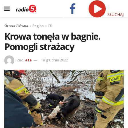
SŁUCHAJ
Strona Główna
Region
Ełk
Krowa tonęła w bagnie.
Pomogli strażacy
Red.
ate
19 grudnia 2022