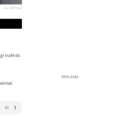
Fot. KPP Pisz
i trafił do
REKLAMA
jaśniać