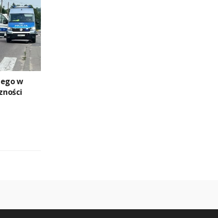
zego w
zności