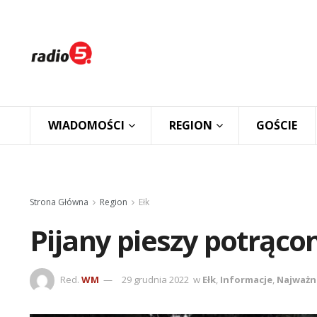
WIADOMOŚCI
REGION
GOŚCIE
Strona Główna
Region
Ełk
Pijany pieszy potrąco
Red.
WM
29 grudnia 2022
w
Ełk
,
Informacje
,
Najważn