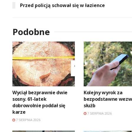
Przed policją schował się w łazience
Podobne
Wyciął bezprawnie dwie
Kolejny wyrok za
sosny. 61-latek
bezpodstawne wezw
dobrowolnie poddał się
służb
karze
7 SIERPNIA 2026
7 SIERPNIA 2026