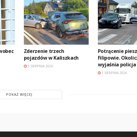
wobec
Zderzenie trzech
Potrącenie pies
pojazdów w Kaliszkach
Filipowie. Okolic
wyjaśnia policja
3 SIERPNIA 2026
1 SIERPNIA 2026
POKAŻ WIĘCEJ