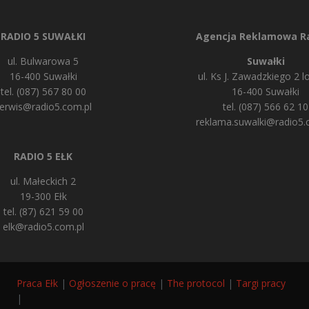
RADIO 5 SUWAŁKI
Agencja Reklamowa Ra
ul. Bulwarowa 5
Suwałki
16-400 Suwałki
ul. Ks J. Zawadzkiego 2 lo
tel. (087) 567 80 00
16-400 Suwałki
erwis@radio5.com.pl
tel. (087) 566 62 10
reklama.suwalki@radio5.
RADIO 5 EŁK
ul. Małeckich 2
19-300 Ełk
tel. (87) 621 59 00
elk@radio5.com.pl
Praca Ełk
|
Ogłoszenie o pracę
|
The protocol
|
Targi pracy
|