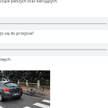
zące pieszych oraz kierujących.
o się do przejścia?
gowych.