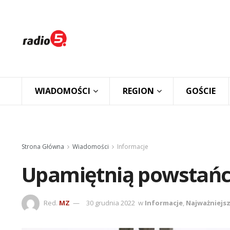
WIADOMOŚCI
REGION
GOŚCIE
Strona Główna
Wiadomości
Informacje
Upamiętnią powstańc
Red.
MZ
30 grudnia 2022
w
Informacje
,
Najważniejs