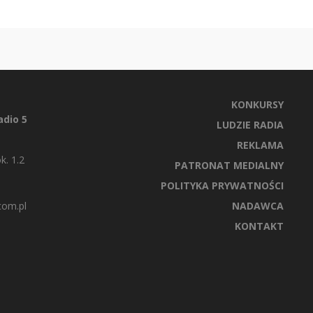
KONKURSY
dio 5
LUDZIE RADIA
REKLAMA
k. 1.2
PATRONAT MEDIALNY
POLITYKA PRYWATNOŚCI
com.pl
NADAWCA
KONTAKT