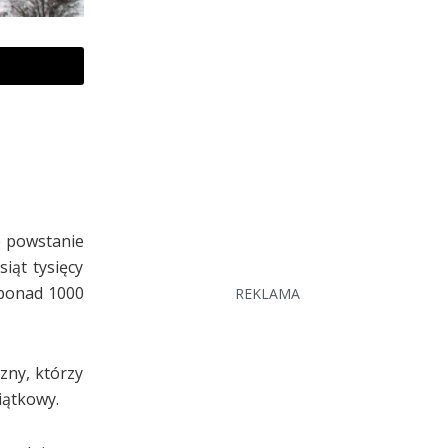
e powstanie
iąt tysięcy
 ponad 1000
REKLAMA
zny, którzy
iątkowy.