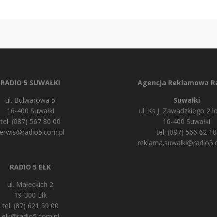
RADIO 5 SUWAŁKI
Agencja Reklamowa Ra
ul. Bulwarowa 5
Suwałki
16-400 Suwałki
ul. Ks J. Zawadzkiego 2 lo
tel. (087) 567 80 00
16-400 Suwałki
erwis@radio5.com.pl
tel. (087) 566 62 10
reklama.suwalki@radio5.
RADIO 5 EŁK
ul. Małeckich 2
19-300 Ełk
tel. (87) 621 59 00
elk@radio5.com.pl