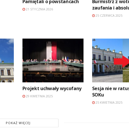
Pamiętali o powstańcach
Burmistrz z wo
zaufania i abso
21 STYCZNIA 2026
25 CZERWCA 2025
Projekt uchwały wycofany
Sesja nie w ratu
SOKu
29 KWIETNIA 2025
25 KWIETNIA 2025
POKAŻ WIĘCEJ