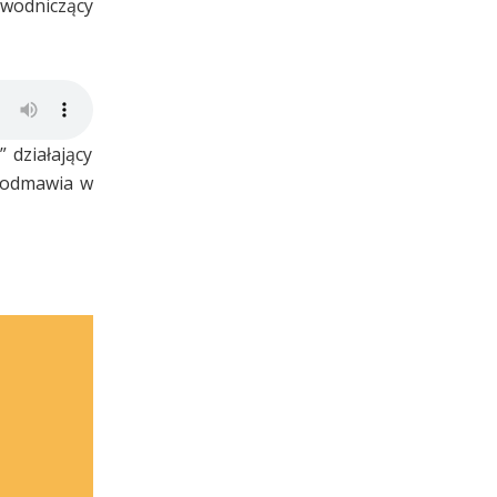
ewodniczący
 działający
i odmawia w