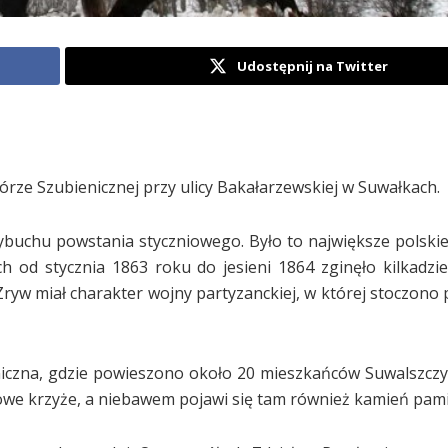
Udostępnij na Twitter
ze Szubienicznej przy ulicy Bakałarzewskiej w Suwałkach.
ybuchu powstania styczniowego. Było to największe polski
od stycznia 1863 roku do jesieni 1864 zginęło kilkadzies
 Zryw miał charakter wojny partyzanckiej, w której stoczono
iczna, gdzie powieszono około 20 mieszkańców Suwalszczy
nowe krzyże, a niebawem pojawi się tam również kamień pam