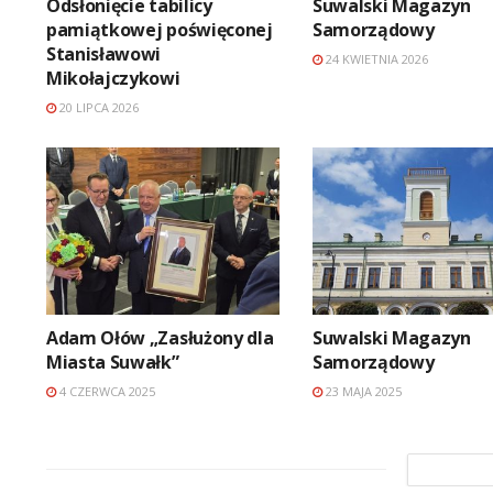
Odsłonięcie tabilicy
Suwalski Magazyn
pamiątkowej poświęconej
Samorządowy
Stanisławowi
24 KWIETNIA 2026
Mikołajczykowi
20 LIPCA 2026
Adam Ołów „Zasłużony dla
Suwalski Magazyn
Miasta Suwałk”
Samorządowy
4 CZERWCA 2025
23 MAJA 2025