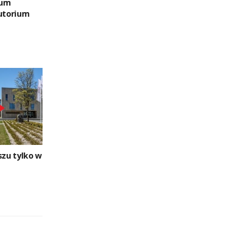
tum
lutorium
szu tylko w