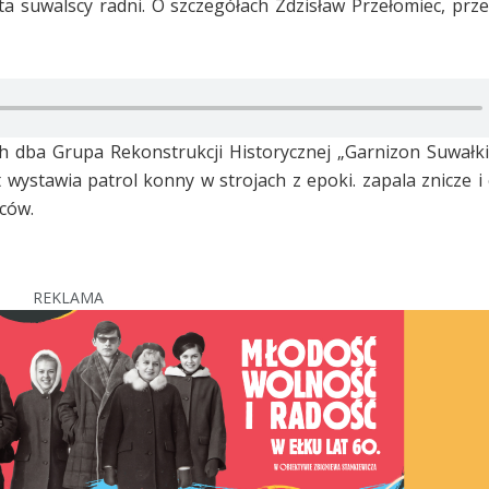
sta suwalscy radni. O szczegółach Zdzisław Przełomiec, prz
dba Grupa Rekonstrukcji Historycznej „Garnizon Suwałki”
ystawia patrol konny w strojach z epoki. zapala znicze 
ców.
REKLAMA