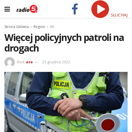
SŁUCHAJ
Strona Główna
Region
Ełk
Więcej policyjnych patroli na
drogach
Red.
ate
23 grudnia 2022