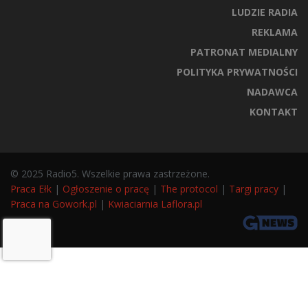
LUDZIE RADIA
REKLAMA
PATRONAT MEDIALNY
POLITYKA PRYWATNOŚCI
NADAWCA
KONTAKT
© 2025 Radio5. Wszelkie prawa zastrzeżone.
Praca Ełk
|
Ogłoszenie o pracę
|
The protocol
|
Targi pracy
|
Praca na Gowork.pl
|
Kwiaciarnia Laflora.pl