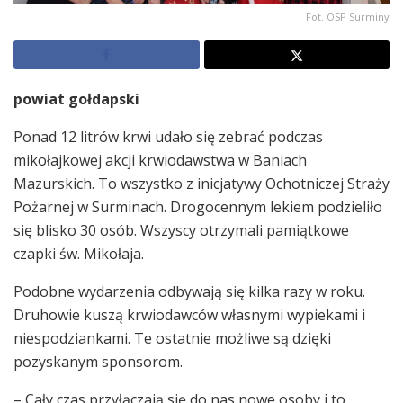
Fot. OSP Surminy
powiat gołdapski
Ponad 12 litrów krwi udało się zebrać podczas
mikołajkowej akcji krwiodawstwa w Baniach
Mazurskich. To wszystko z inicjatywy Ochotniczej Straży
Pożarnej w Surminach. Drogocennym lekiem podzieliło
się blisko 30 osób. Wszyscy otrzymali pamiątkowe
czapki św. Mikołaja.
Podobne wydarzenia odbywają się kilka razy w roku.
Druhowie kuszą krwiodawców własnymi wypiekami i
niespodziankami. Te ostatnie możliwe są dzięki
pozyskanym sponsorom.
– Cały czas przyłączają się do nas nowe osoby i to