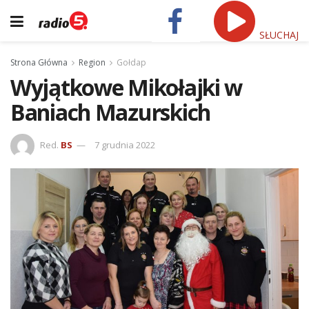
SŁUCHAJ
Strona Główna
Region
Gołdap
Wyjątkowe Mikołajki w
Baniach Mazurskich
Red.
BS
7 grudnia 2022