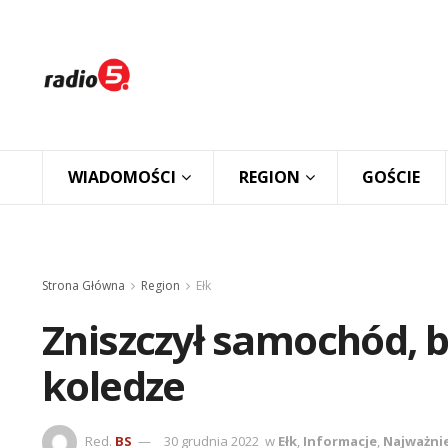
WIADOMOŚCI
REGION
GOŚCIE
Strona Główna
Region
Ełk
Zniszczył samochód, b
koledze
Red.
BS
30 grudnia 2022
w
Ełk
,
Informacje
,
Najważni