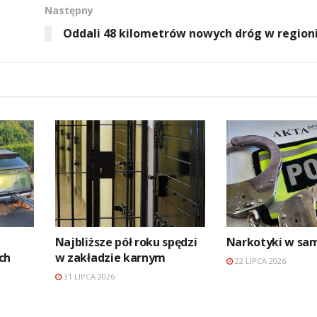
Następny
Oddali 48 kilometrów nowych dróg w region
Najbliższe pół roku spędzi
Narkotyki w sa
ch
w zakładzie karnym
22 LIPCA 2026
31 LIPCA 2026