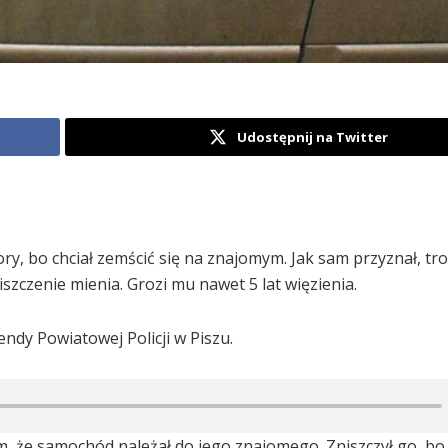
Udostępnij na Twitter
ktory, bo chciał zemścić się na znajomym. Jak sam przyznał, t
niszczenie mienia. Grozi mu nawet 5 lat więzienia.
dy Powiatowej Policji w Piszu.
om, że samochód należał do jego znajomego. Zniszczył go, bo