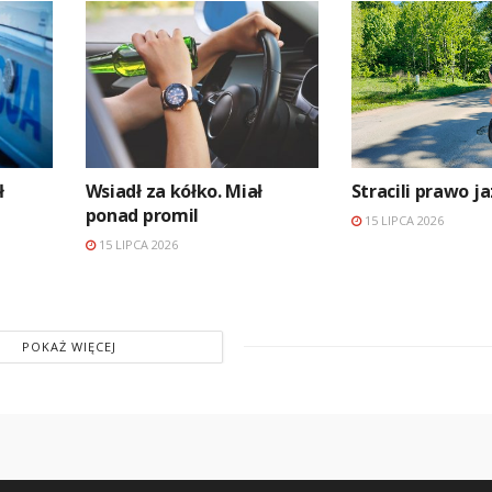
ł
Wsiadł za kółko. Miał
Stracili prawo j
ponad promil
15 LIPCA 2026
15 LIPCA 2026
POKAŻ WIĘCEJ