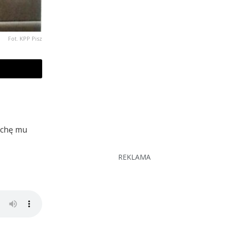
Fot. KPP Pisz
rochę mu
REKLAMA