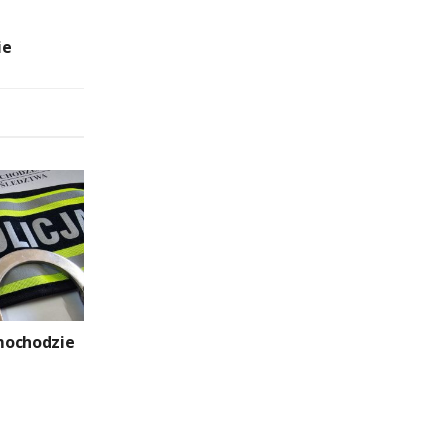
ie
mochodzie