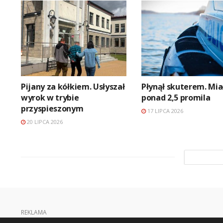
Pijany za kółkiem. Usłyszał
Płynął skuterem. Mia
wyrok w trybie
ponad 2,5 promila
przyspieszonym
17 LIPCA 2026
20 LIPCA 2026
REKLAMA