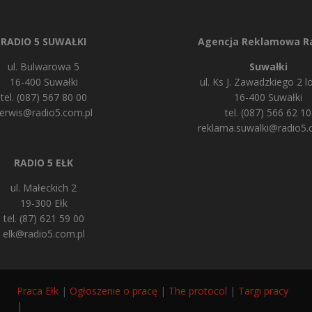
RADIO 5 SUWAŁKI
Agencja Reklamowa Ra
ul. Bulwarowa 5
Suwałki
16-400 Suwałki
ul. Ks J. Zawadzkiego 2 lo
tel. (087) 567 80 00
16-400 Suwałki
erwis@radio5.com.pl
tel. (087) 566 62 10
reklama.suwalki@radio5.
RADIO 5 EŁK
ul. Małeckich 2
19-300 Ełk
tel. (87) 621 59 00
elk@radio5.com.pl
Praca Ełk
|
Ogłoszenie o pracę
|
The protocol
|
Targi pracy
|