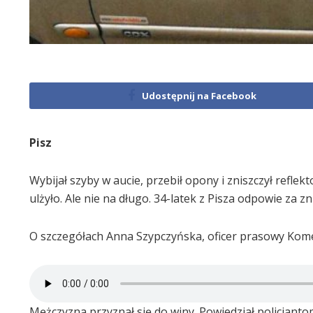
Udostępnij na Facebook
Pisz
Wybijał szyby w aucie, przebił opony i zniszczył refle
ulżyło. Ale nie na długo. 34-latek z Pisza odpowie za z
O szczegółach Anna Szypczyńska, oficer prasowy Komen
Mężczyzna przyznał się do winy. Powiedział policjant