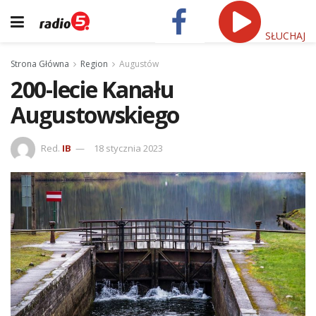
SŁUCHAJ
Strona Główna
Region
Augustów
200-lecie Kanału
Augustowskiego
Red.
IB
18 stycznia 2023