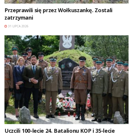
Przeprawili się przez Wołkuszankę. Zostali
zatrzymani
31 LIPCA 2026
Uczcili 100-lecie 24. Batalionu KOP i 35-lecie