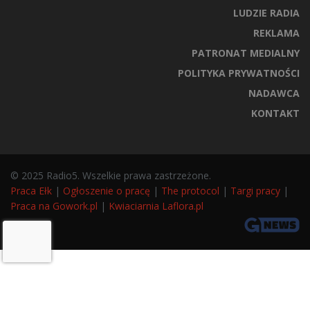
LUDZIE RADIA
REKLAMA
PATRONAT MEDIALNY
POLITYKA PRYWATNOŚCI
NADAWCA
KONTAKT
© 2025 Radio5. Wszelkie prawa zastrzeżone.
Praca Ełk
|
Ogłoszenie o pracę
|
The protocol
|
Targi pracy
|
Praca na Gowork.pl
|
Kwiaciarnia Laflora.pl