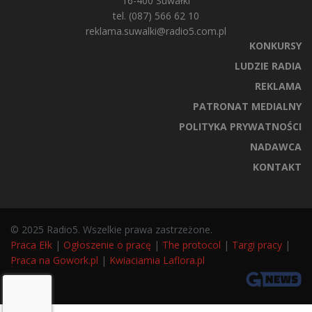
16-400 Suwałki
tel. (087) 566 62 10
reklama.suwalki@radio5.com.pl
KONKURSY
LUDZIE RADIA
REKLAMA
PATRONAT MEDIALNY
POLITYKA PRYWATNOŚCI
NADAWCA
KONTAKT
© 2025 Radio5. Wszelkie prawa zastrzeżone.
Praca Ełk
|
Ogłoszenie o pracę
|
The protocol
|
Targi pracy
|
Praca na Gowork.pl
|
Kwiaciarnia Laflora.pl