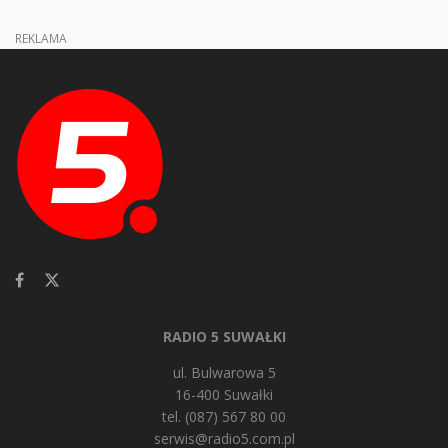
REKLAMA
RADIO 5 SUWAŁKI
ul. Bulwarowa 5
16-400 Suwałki
tel. (087) 567 80 00
serwis@radio5.com.pl