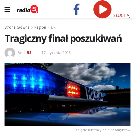
SŁUCHAJ
Strona Główna
Region
Ełk
Tragiczny finał poszukiwań
Red.
BS
17 stycznia 2023
zdjęcie ilustracyjne,KPP Augustów