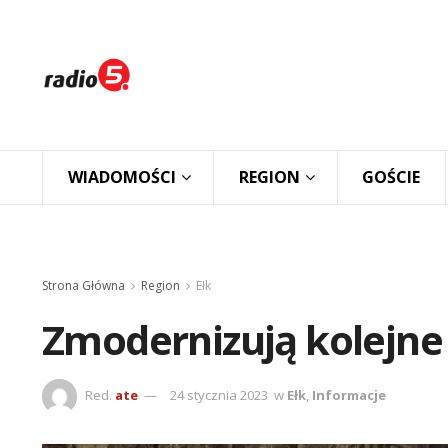
WIADOMOŚCI
REGION
GOŚCIE
Strona Główna
Region
Ełk
Zmodernizują kolejne
Red.
ate
24 stycznia 2023
w
Ełk
,
Informacje