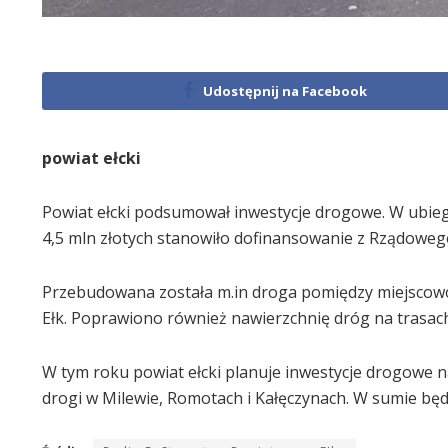
Udostępnij na Facebook
powiat ełcki
Powiat ełcki podsumował inwestycje drogowe. W ubieg
4,5 mln złotych stanowiło dofinansowanie z Rządowe
Przebudowana została m.in droga pomiędzy miejscowoś
Ełk. Poprawiono również nawierzchnię dróg na trasac
W tym roku powiat ełcki planuje inwestycje drogowe n
drogi w Milewie, Romotach i Kałęczynach. W sumie będz