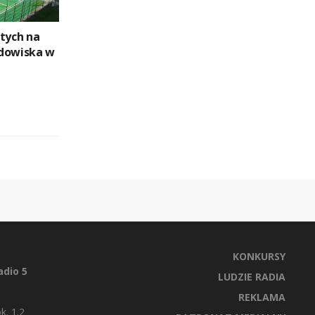
otych na
odowiska w
KONKURSY
dio 5
LUDZIE RADIA
REKLAMA
k. 1.2