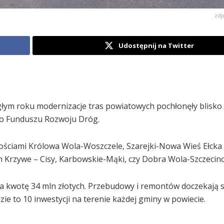
zdj
Udostępnij na Twitter
łym roku modernizacje tras powiatowych pochłonęły blisko 1
go Funduszu Rozwoju Dróg.
ciami Królowa Wola-Woszczele, Szarejki-Nowa Wieś Ełcka i
h Krzywe – Cisy, Karbowskie-Mąki, czy Dobra Wola-Szczecin
a kwotę 34 mln złotych. Przebudowy i remontów doczekają s
ie to 10 inwestycji na terenie każdej gminy w powiecie.