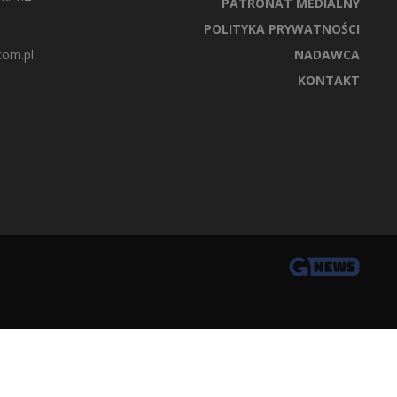
PATRONAT MEDIALNY
POLITYKA PRYWATNOŚCI
com.pl
NADAWCA
KONTAKT