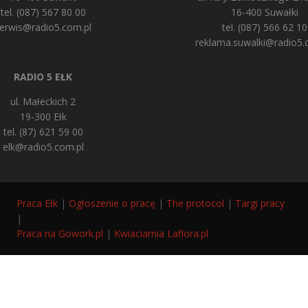
tel. (087) 567 80 00
16-400 Suwałki
erwis@radio5.com.pl
tel. (087) 566 62 10
reklama.suwalki@radio5.
RADIO 5 EŁK
ul. Małeckich 2
19-300 Ełk
tel. (87) 621 59 00
elk@radio5.com.pl
Praca Ełk
|
Ogłoszenie o pracę
|
The protocol
|
Targi pracy
|
Praca na Gowork.pl
|
Kwiaciarnia Laflora.pl