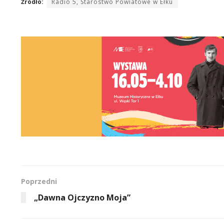
Źródło:
Radio 5, Starostwo Powiatowe w Ełku
Poprzedni
„Dawna Ojczyzno Moja”