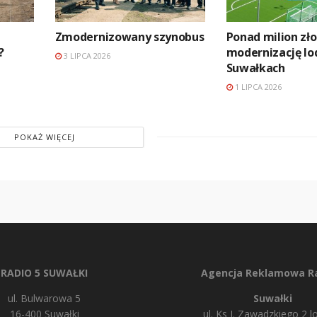
Zmodernizowany szynobus
Ponad milion zł
?
modernizację l
3 LIPCA 2026
Suwałkach
1 LIPCA 2026
POKAŻ WIĘCEJ
RADIO 5 SUWAŁKI
Agencja Reklamowa Ra
ul. Bulwarowa 5
Suwałki
16-400 Suwałki
ul. Ks J. Zawadzkiego 2 lo