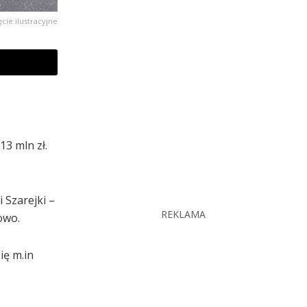
ęcie ilustracyjne
3 mln zł.
 Szarejki –
REKLAMA
owo.
ię m.in