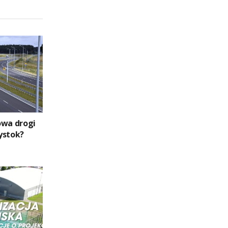
owa drogi
ystok?