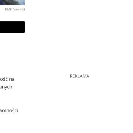
KMP Suwałki
REKLAMA
tość na
anych i
wolności.