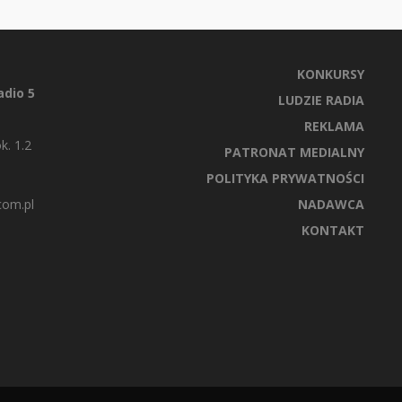
KONKURSY
dio 5
LUDZIE RADIA
REKLAMA
k. 1.2
PATRONAT MEDIALNY
POLITYKA PRYWATNOŚCI
com.pl
NADAWCA
KONTAKT