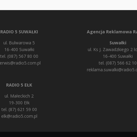
RADIO 5 SUWAŁKI
Agencja Reklamowa Ra
ul. Bulwarowa 5
Suwałki
16-400 Suwałki
ul. Ks J. Zawadzkiego 2 lo
tel. (087) 567 80 00
16-400 Suwałki
erwis@radio5.com.pl
tel. (087) 566 62 10
reklama.suwalki@radio5.
RADIO 5 EŁK
ul. Małeckich 2
19-300 Ełk
tel. (87) 621 59 00
elk@radio5.com.pl