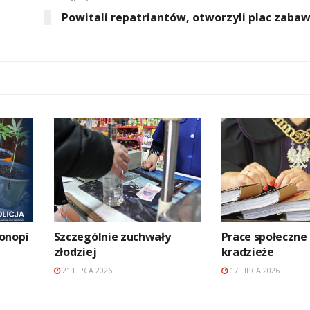
Powitali repatriantów, otworzyli plac zabaw 
onopi
Szczególnie zuchwały
Prace społeczne
złodziej
kradzieże
21 LIPCA 2026
17 LIPCA 2026