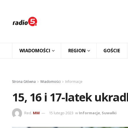
WIADOMOŚCI
REGION
GOŚCIE
Strona Główna
Wiadomości
Informacje
15, 16 i 17-latek ukrad
Red.
MM
15 lutego 2023
w
Informacje
,
Suwałki