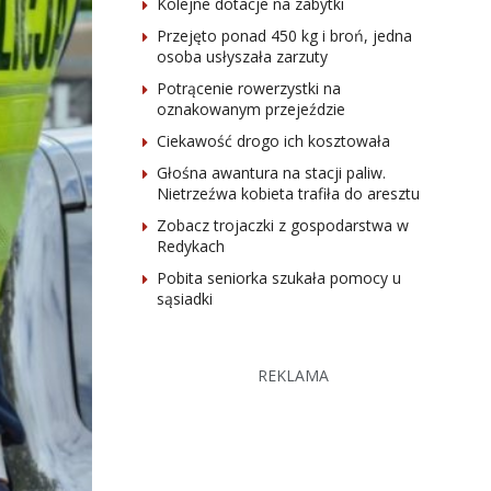
Kolejne dotacje na zabytki
Przejęto ponad 450 kg i broń, jedna
osoba usłyszała zarzuty
Potrącenie rowerzystki na
oznakowanym przejeździe
Ciekawość drogo ich kosztowała
Głośna awantura na stacji paliw.
Nietrzeźwa kobieta trafiła do aresztu
Zobacz trojaczki z gospodarstwa w
Redykach
Pobita seniorka szukała pomocy u
sąsiadki
REKLAMA