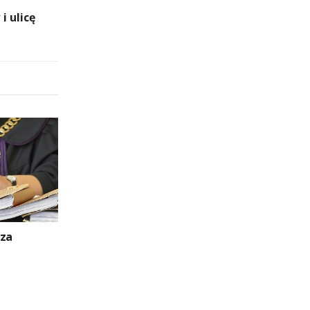
i ulicę
 za