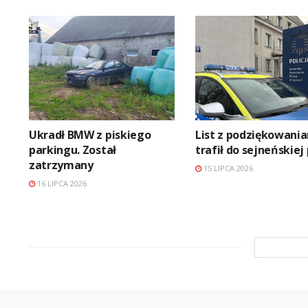
Ukradł BMW z piskiego
List z podziękowani
parkingu. Został
trafił do sejneńskiej 
zatrzymany
15 LIPCA 2026
16 LIPCA 2026