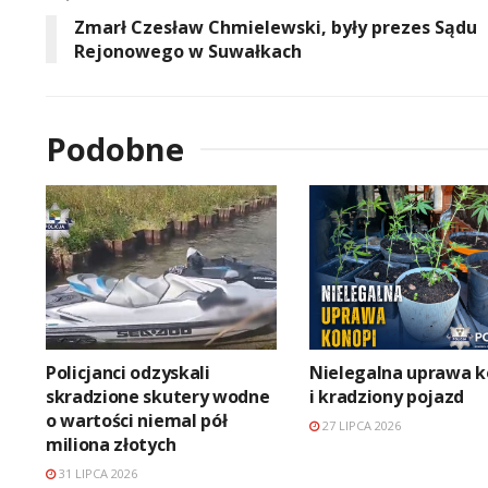
Zmarł Czesław Chmielewski, były prezes Sądu
Rejonowego w Suwałkach
Podobne
Policjanci odzyskali
Nielegalna uprawa k
skradzione skutery wodne
i kradziony pojazd
o wartości niemal pół
27 LIPCA 2026
miliona złotych
31 LIPCA 2026