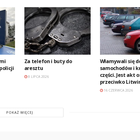
ami
Za telefon i buty do
Włamywali się d
policji
aresztu
samochodów i kr
części. Jest akt 
8 LIPCA 2026
przeciwko Litw
16 CZERWCA 2026
POKAŻ WIĘCEJ