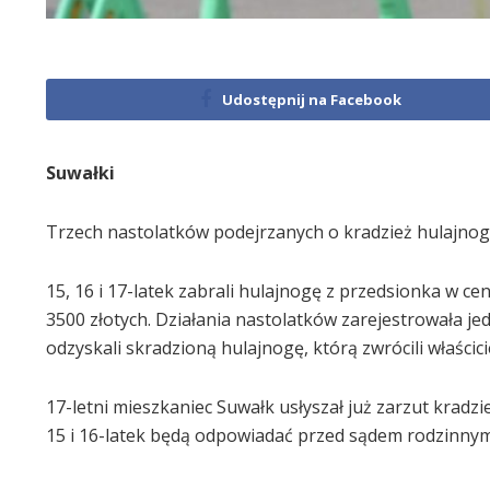
Udostępnij na Facebook
Suwałki
Trzech nastolatków podejrzanych o kradzież hulajnogi 
15, 16 i 17-latek zabrali hulajnogę z przedsionka w c
3500 złotych. Działania nastolatków zarejestrowała je
odzyskali skradzioną hulajnogę, którą zwrócili właścici
17-letni mieszkaniec Suwałk usłyszał już zarzut kradzi
15 i 16-latek będą odpowiadać przed sądem rodzinnym