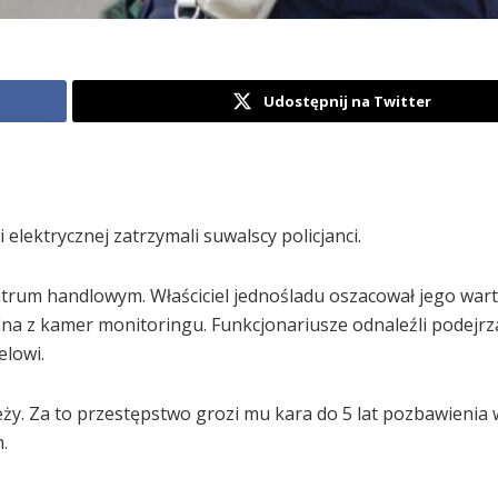
Udostępnij na Twitter
elektrycznej zatrzymali suwalscy policjanci.
entrum handlowym. Właściciel jednośladu oszacował jego war
dna z kamer monitoringu. Funkcjonariusze odnaleźli podejrz
elowi.
eży. Za to przestępstwo grozi mu kara do 5 lat pozbawienia 
.