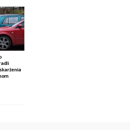
o
adli
oskarżenia
inom