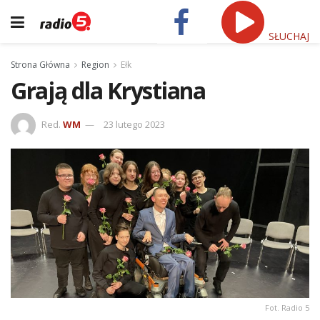
SŁUCHAJ
Strona Główna
Region
Ełk
Grają dla Krystiana
Red.
WM
23 lutego 2023
Fot. Radio 5