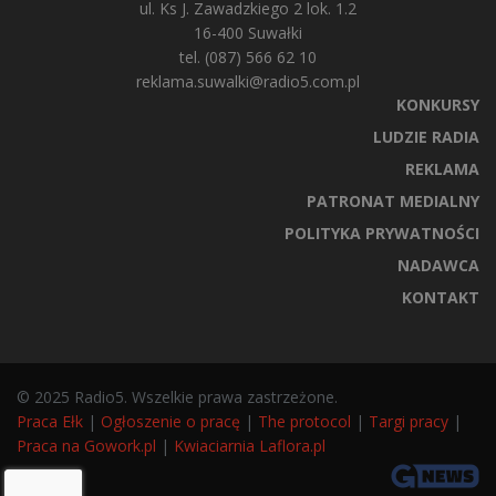
ul. Ks J. Zawadzkiego 2 lok. 1.2
16-400 Suwałki
tel. (087) 566 62 10
reklama.suwalki@radio5.com.pl
KONKURSY
LUDZIE RADIA
REKLAMA
PATRONAT MEDIALNY
POLITYKA PRYWATNOŚCI
NADAWCA
KONTAKT
© 2025 Radio5. Wszelkie prawa zastrzeżone.
Praca Ełk
|
Ogłoszenie o pracę
|
The protocol
|
Targi pracy
|
Praca na Gowork.pl
|
Kwiaciarnia Laflora.pl