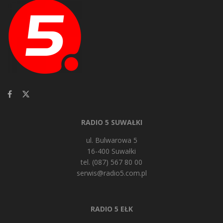
RADIO 5 SUWAŁKI
ul. Bulwarowa 5
16-400 Suwałki
tel. (087) 567 80 00
serwis@radio5.com.pl
RADIO 5 EŁK