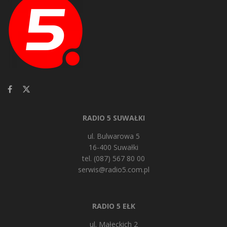
RADIO 5 SUWAŁKI
ul. Bulwarowa 5
16-400 Suwałki
tel. (087) 567 80 00
serwis@radio5.com.pl
RADIO 5 EŁK
ul. Małeckich 2