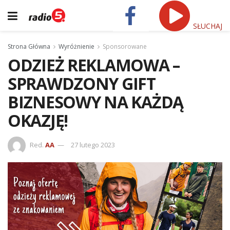
SŁUCHAJ
Strona Główna
Wyróżnienie
Sponsorowane
ODZIEŻ REKLAMOWA –
SPRAWDZONY GIFT
BIZNESOWY NA KAŻDĄ
OKAZJĘ!
Red.
AA
27 lutego 2023