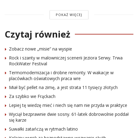
POKAŻ WIĘCEJ
Czytaj również
Zobacz nowe „misie” na wyspie
Rock i szanty w malowniczej scenerii Jeziora Serwy. Trwa
RockWater Festival
Termomodernizacja i drobne remonty. W wakacje w
placówkach oświatowych praca wre
Miał być pellet na zimę, a jest strata 11 tysięcy złotych
Za szybko we Frąckach
Lepiej tę wiedzę mieć i niech się nam nie przyda w praktyce
Wyciął bezprawnie dwie sosny. 61-latek dobrowolnie poddał
się karze
Suwałki zatańczą w rytmach latino
Kolejny wyrok za bezpodstawne wezwanie służb