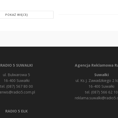
POKAŻ WIĘCEJ
RADIO 5 SUWAŁKI
Agencja Reklamowa Ra
ul. Bulwarowa 5
Suwałki
16-400 Suwałki
ul. Ks J. Zawadzkiego 2 lo
tel. (087) 567 80 00
16-400 Suwałki
erwis@radio5.com.pl
tel. (087) 566 62 10
reklama.suwalki@radio5.
RADIO 5 EŁK