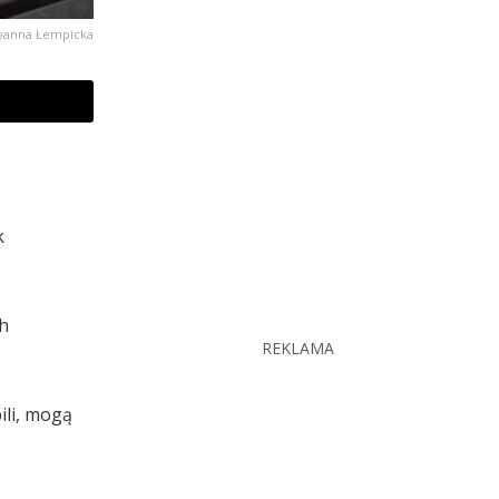
oanna Łempicka
k
ch
REKLAMA
ili, mogą