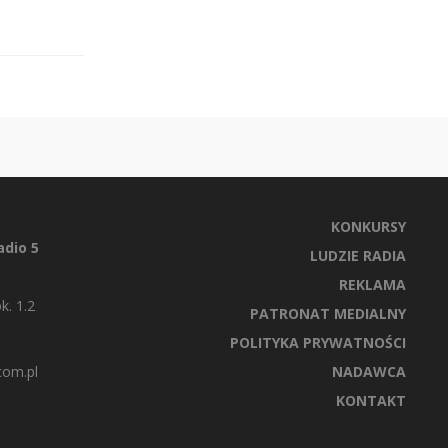
KONKURSY
dio 5
LUDZIE RADIA
REKLAMA
k. 1.2
PATRONAT MEDIALNY
POLITYKA PRYWATNOŚCI
com.pl
NADAWCA
KONTAKT