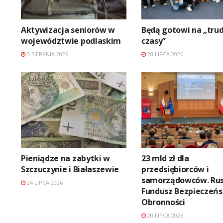
Aktywizacja seniorów w
Będą gotowi na „tru
województwie podlaskim
czasy”
3 SIERPNIA 2026
28 LIPCA 2026
Pieniądze na zabytki w
23 mld zł dla
Szczuczynie i Białaszewie
przedsiębiorców i
samorządowców. Ru
24 LIPCA 2026
Fundusz Bezpieczeńs
Obronności
20 LIPCA 2026