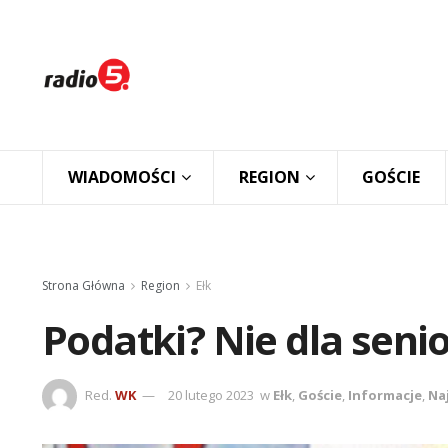
WIADOMOŚCI
REGION
GOŚCIE
Strona Główna
Region
Ełk
Podatki? Nie dla seni
Red.
WK
20 lutego 2023
w
Ełk
,
Goście
,
Informacje
,
Na