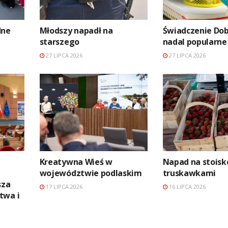
dne
Młodszy napadł na
Świadczenie Dob
starszego
nadal popularne
27 LIPCA 2026
27 LIPCA 2026
Kreatywna Wieś w
Napad na stoisk
województwie podlaskim
truskawkami
sza
17 LIPCA 2026
16 LIPCA 2026
twa i