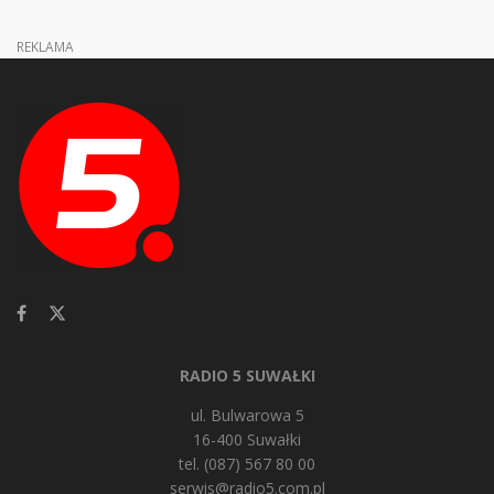
REKLAMA
RADIO 5 SUWAŁKI
ul. Bulwarowa 5
16-400 Suwałki
tel. (087) 567 80 00
serwis@radio5.com.pl