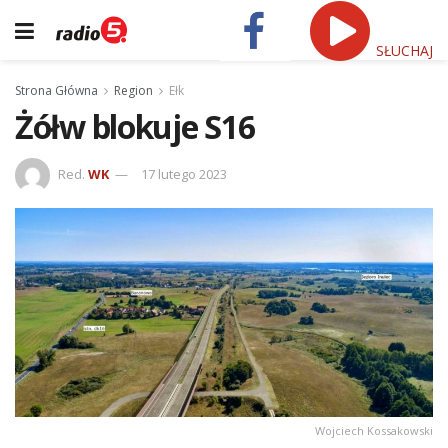
SŁUCHAJ
Strona Główna
Region
Ełk
Żółw blokuje S16
Red.
WK
17 lutego 2023
Wojciech Kossakowski