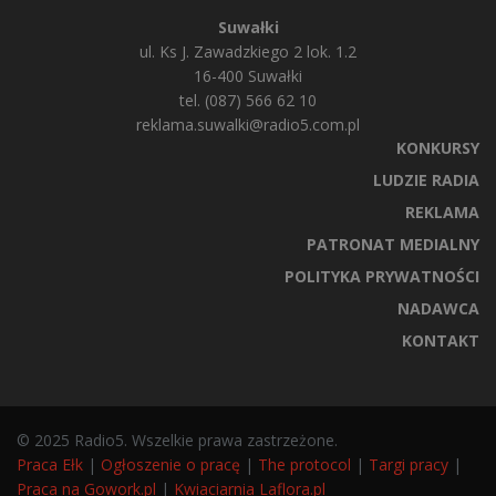
Suwałki
ul. Ks J. Zawadzkiego 2 lok. 1.2
16-400 Suwałki
tel. (087) 566 62 10
reklama.suwalki@radio5.com.pl
KONKURSY
LUDZIE RADIA
REKLAMA
PATRONAT MEDIALNY
POLITYKA PRYWATNOŚCI
NADAWCA
KONTAKT
© 2025 Radio5. Wszelkie prawa zastrzeżone.
Praca Ełk
|
Ogłoszenie o pracę
|
The protocol
|
Targi pracy
|
Praca na Gowork.pl
|
Kwiaciarnia Laflora.pl