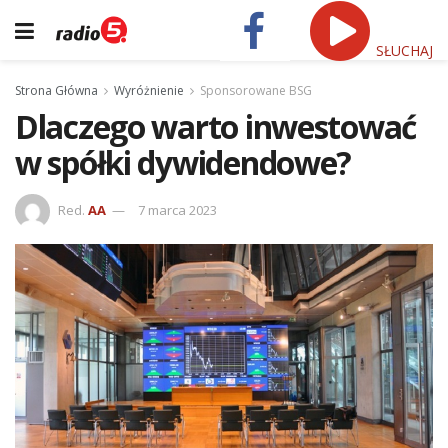
SŁUCHAJ
Strona Główna
Wyróżnienie
Sponsorowane BSG
Dlaczego warto inwestować
w spółki dywidendowe?
Red.
AA
7 marca 2023