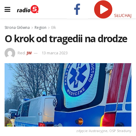
SŁUCHAJ
Strona Główna
Region
Ełk
O krok od tragedii na drodze
Red.
JW
13 marca 2023
zdjęcie ilustracyjne, OSP Straduny