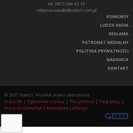
tel. (087) 566 62 10
reklama.suwalki@radio5.com.pl
KONKURSY
LUDZIE RADIA
REKLAMA
PATRONAT MEDIALNY
POLITYKA PRYWATNOŚCI
NADAWCA
KONTAKT
© 2025 Radio5. Wszelkie prawa zastrzeżone.
Praca Ełk
|
Ogłoszenie o pracę
|
The protocol
|
Targi pracy
|
Praca na Gowork.pl
|
Kwiaciarnia Laflora.pl