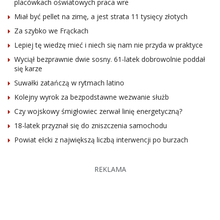
placówkach oświatowych praca wre
Miał być pellet na zimę, a jest strata 11 tysięcy złotych
Za szybko we Frąckach
Lepiej tę wiedzę mieć i niech się nam nie przyda w praktyce
Wyciął bezprawnie dwie sosny. 61-latek dobrowolnie poddał
się karze
Suwałki zatańczą w rytmach latino
Kolejny wyrok za bezpodstawne wezwanie służb
Czy wojskowy śmigłowiec zerwał linię energetyczną?
18-latek przyznał się do zniszczenia samochodu
Powiat ełcki z największą liczbą interwencji po burzach
REKLAMA