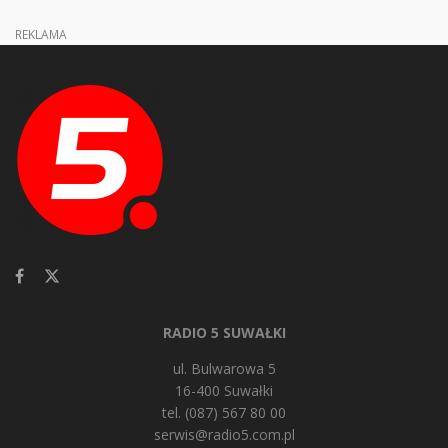
REKLAMA
RADIO 5 SUWAŁKI
ul. Bulwarowa 5
16-400 Suwałki
tel. (087) 567 80 00
serwis@radio5.com.pl