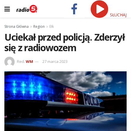
SŁUCHAJ
Strona Główna
Region
Ełk
Uciekał przed policją. Zderzył
się z radiowozem
Red.
WM
27 marca 2023