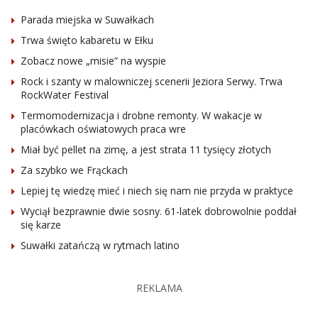
Parada miejska w Suwałkach
Trwa święto kabaretu w Ełku
Zobacz nowe „misie” na wyspie
Rock i szanty w malowniczej scenerii Jeziora Serwy. Trwa
RockWater Festival
Termomodernizacja i drobne remonty. W wakacje w
placówkach oświatowych praca wre
Miał być pellet na zimę, a jest strata 11 tysięcy złotych
Za szybko we Frąckach
Lepiej tę wiedzę mieć i niech się nam nie przyda w praktyce
Wyciął bezprawnie dwie sosny. 61-latek dobrowolnie poddał
się karze
Suwałki zatańczą w rytmach latino
REKLAMA