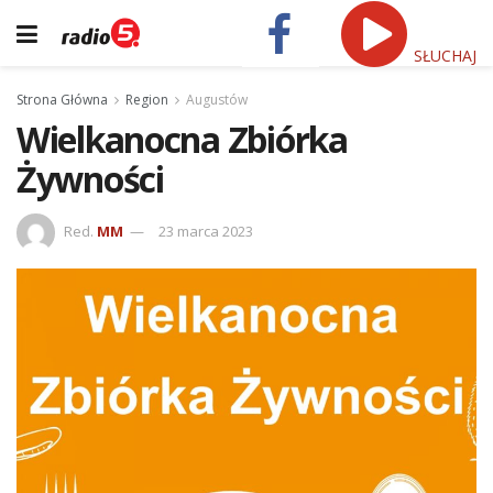
SŁUCHAJ
Strona Główna
Region
Augustów
Wielkanocna Zbiórka
Żywności
Red.
MM
23 marca 2023