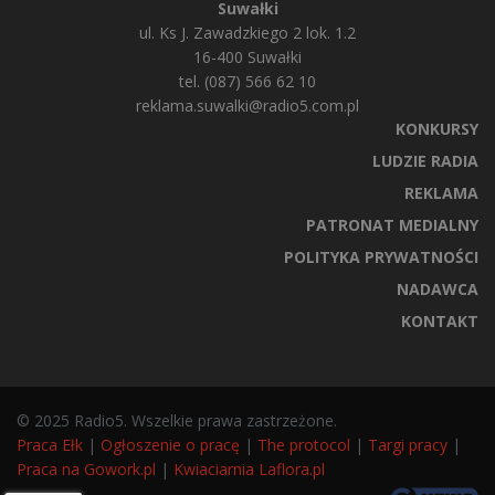
Suwałki
ul. Ks J. Zawadzkiego 2 lok. 1.2
16-400 Suwałki
tel. (087) 566 62 10
reklama.suwalki@radio5.com.pl
KONKURSY
LUDZIE RADIA
REKLAMA
PATRONAT MEDIALNY
POLITYKA PRYWATNOŚCI
NADAWCA
KONTAKT
© 2025 Radio5. Wszelkie prawa zastrzeżone.
Praca Ełk
|
Ogłoszenie o pracę
|
The protocol
|
Targi pracy
|
Praca na Gowork.pl
|
Kwiaciarnia Laflora.pl