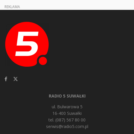
REKLAMA
RADIO 5 SUWAŁKI
ul. Bulwarowa 5
16-400 Suwałki
tel. (087) 567 80 00
serwis@radio5.com.pl