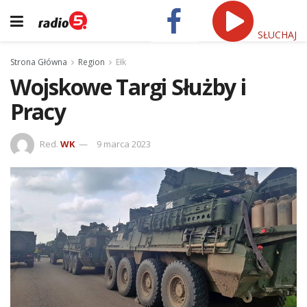
SŁUCHAJ
Strona Główna
Region
Ełk
Wojskowe Targi Służby i
Pracy
Red.
WK
9 marca 2023