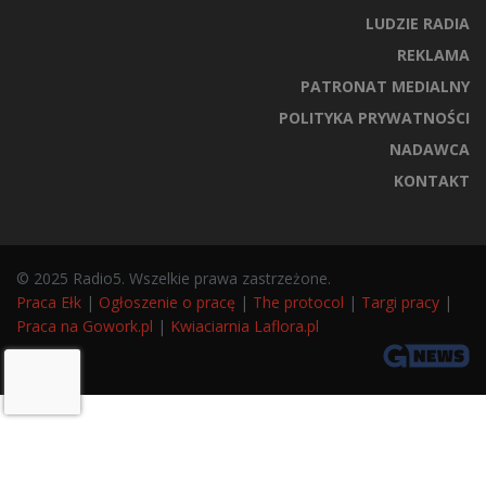
LUDZIE RADIA
REKLAMA
PATRONAT MEDIALNY
POLITYKA PRYWATNOŚCI
NADAWCA
KONTAKT
© 2025 Radio5. Wszelkie prawa zastrzeżone.
Praca Ełk
|
Ogłoszenie o pracę
|
The protocol
|
Targi pracy
|
Praca na Gowork.pl
|
Kwiaciarnia Laflora.pl