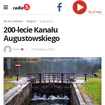
SŁUCHAJ
Strona Główna
Region
Augustów
200-lecie Kanału
Augustowskiego
Red.
IB
19 kwietnia 2023