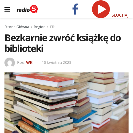
SŁUCHAJ
Strona Główna
Region
Ełk
Bezkarnie zwróć książkę do
biblioteki
Red.
WK
18 kwietnia 2023