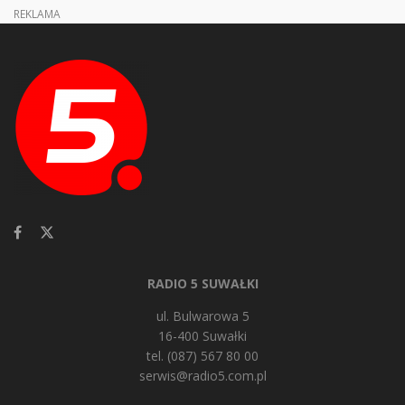
REKLAMA
RADIO 5 SUWAŁKI
ul. Bulwarowa 5
16-400 Suwałki
tel. (087) 567 80 00
serwis@radio5.com.pl