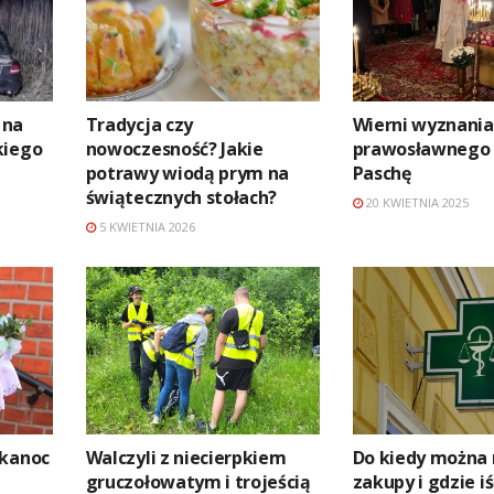
 na
Tradycja czy
Wierni wyznania
kiego
nowoczesność? Jakie
prawosławnego 
potrawy wiodą prym na
Paschę
świątecznych stołach?
20 KWIETNIA 2025
5 KWIETNIA 2026
lkanoc
Walczyli z niecierpkiem
Do kiedy można 
gruczołowatym i trojeścią
zakupy i gdzie iś