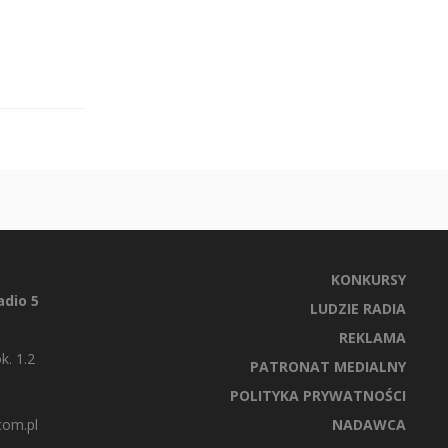
KONKURSY
dio 5
LUDZIE RADIA
REKLAMA
k. 1.2
PATRONAT MEDIALNY
POLITYKA PRYWATNOŚCI
com.pl
NADAWCA