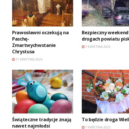
Prawosławni oczekują na
Bezpieczny weekend
Paschę-
drogach powiatu pis
Zmartwychwstanie
7 KWIETNIA 2026
Chrystusa
11 KWIETNIA 2026
Świąteczne tradycje znają
To będzie droga Wie
nawet najmłodsi
7 KWIETNIA 2025