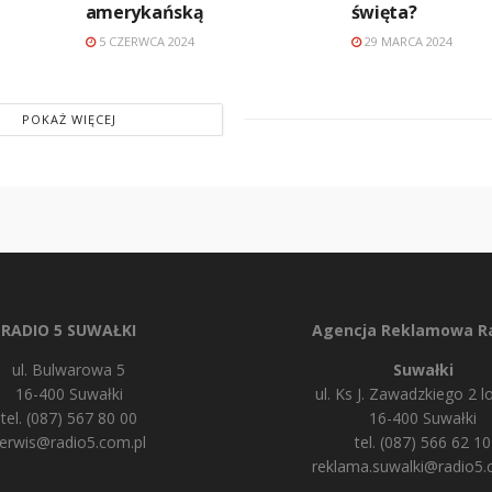
amerykańską
święta?
5 CZERWCA 2024
29 MARCA 2024
POKAŻ WIĘCEJ
RADIO 5 SUWAŁKI
Agencja Reklamowa Ra
ul. Bulwarowa 5
Suwałki
16-400 Suwałki
ul. Ks J. Zawadzkiego 2 lo
tel. (087) 567 80 00
16-400 Suwałki
erwis@radio5.com.pl
tel. (087) 566 62 10
reklama.suwalki@radio5.