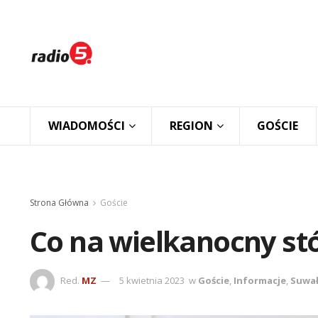
WIADOMOŚCI
REGION
GOŚCIE
Strona Główna
Goście
Co na wielkanocny stó
Red.
MZ
5 kwietnia 2023
w
Goście
,
Informacje
,
Suwał