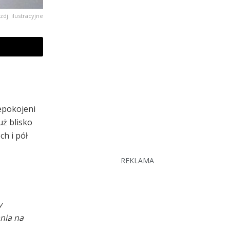
zdj. ilustracyjne
epokojeni
uż blisko
h i pół
REKLAMA
y
nia na