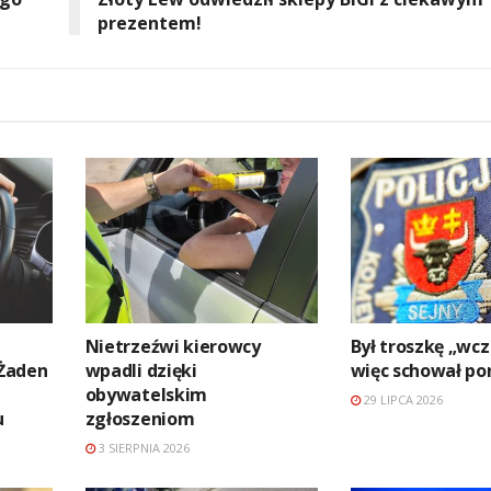
prezentem!
Nietrzeźwi kierowcy
Był troszkę „wcz
 Żaden
wpadli dzięki
więc schował po
obywatelskim
29 LIPCA 2026
u
zgłoszeniom
3 SIERPNIA 2026