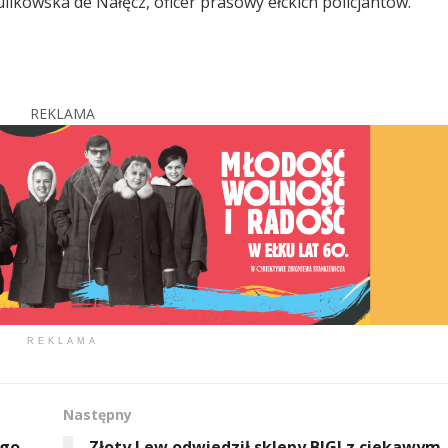
ikowska de Nałęcz, oficer prasowy ełckich policjantów.
REKLAMA
REKLAMA
Następny
ego
Złoty Lew odwiedził sklepy BIGI z ciekawym