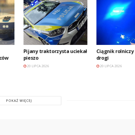
Pijany traktorzysta uciekał
Ciągnik rolniczy
wców
pieszo
drogi
20 LIPCA 2026
20 LIPCA 2026
POKAŻ WIĘCEJ