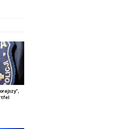
orajszy”,
rtfel