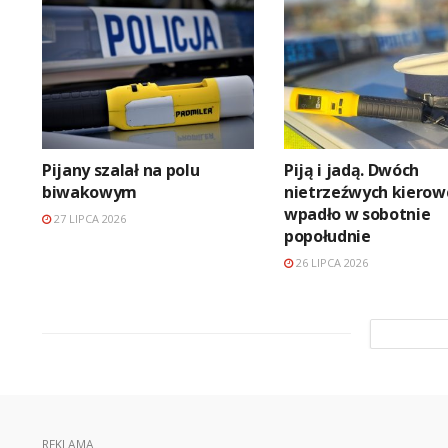
Pijany szalał na polu
Piją i jadą. Dwóch
biwakowym
nietrzeźwych kiero
wpadło w sobotnie
27 LIPCA 2026
popołudnie
26 LIPCA 2026
REKLAMA