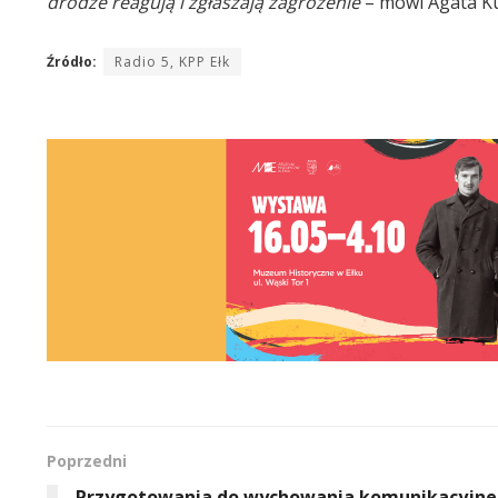
drodze reagują i zgłaszają zagrożenie
– mówi Agata Kul
Źródło:
Radio 5, KPP Ełk
Poprzedni
Przygotowania do wychowania komunikacyjn