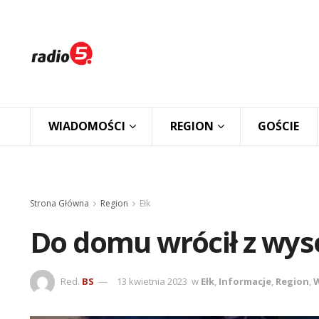
WIADOMOŚCI
REGION
GOŚCIE
Strona Główna
Region
Ełk
Do domu wrócił z w
Red.
BS
13 kwietnia 2023
w
Ełk
,
Informacje
,
Region
,