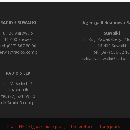
RADIO 5 SUWAŁKI
Agencja Reklamowa Ra
ul. Bulwarowa 5
Suwałki
16-400 Suwałki
ul. Ks J. Zawadzkiego 2 lo
tel. (087) 567 80 00
16-400 Suwałki
erwis@radio5.com.pl
tel. (087) 566 62 10
reklama.suwalki@radio5.
RADIO 5 EŁK
ul. Małeckich 2
19-300 Ełk
tel. (87) 621 59 00
elk@radio5.com.pl
Praca Ełk
|
Ogłoszenie o pracę
|
The protocol
|
Targi pracy