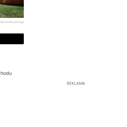
azurska policja
ochodu
REKLAMA