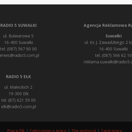
RADIO 5 SUWAŁKI
Agencja Reklamowa Ra
ul. Bulwarowa 5
Suwałki
16-400 Suwałki
ul. Ks J. Zawadzkiego 2 lo
tel. (087) 567 80 00
16-400 Suwałki
erwis@radio5.com.pl
tel. (087) 566 62 10
reklama.suwalki@radio5.
RADIO 5 EŁK
ul. Małeckich 2
19-300 Ełk
tel. (87) 621 59 00
elk@radio5.com.pl
Praca Ełk
|
Ogłoszenie o pracę
|
The protocol
|
Targi pracy