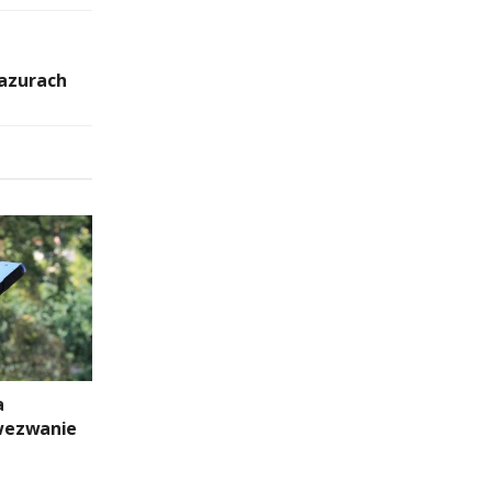
Mazurach
a
wezwanie