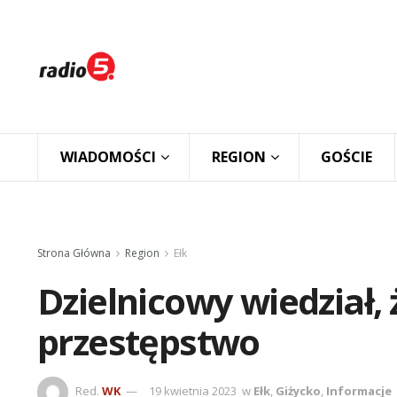
WIADOMOŚCI
REGION
GOŚCIE
Strona Główna
Region
Ełk
Dzielnicowy wiedział, 
przestępstwo
Red.
WK
19 kwietnia 2023
w
Ełk
,
Giżycko
,
Informacje