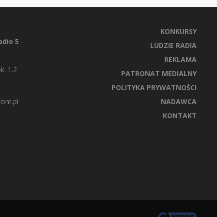
KONKURSY
dio 5
LUDZIE RADIA
REKLAMA
k. 1.2
PATRONAT MEDIALNY
POLITYKA PRYWATNOŚCI
com.pl
NADAWCA
KONTAKT