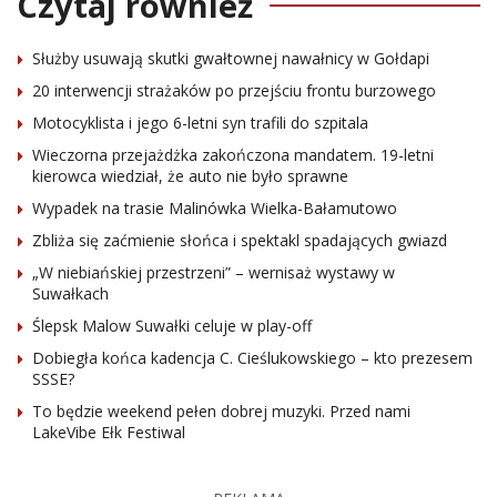
Czytaj również
Służby usuwają skutki gwałtownej nawałnicy w Gołdapi
20 interwencji strażaków po przejściu frontu burzowego
Motocyklista i jego 6-letni syn trafili do szpitala
Wieczorna przejażdżka zakończona mandatem. 19-letni
kierowca wiedział, że auto nie było sprawne
Wypadek na trasie Malinówka Wielka-Bałamutowo
Zbliża się zaćmienie słońca i spektakl spadających gwiazd
„W niebiańskiej przestrzeni” – wernisaż wystawy w
Suwałkach
Ślepsk Malow Suwałki celuje w play-off
Dobiegła końca kadencja C. Cieślukowskiego – kto prezesem
SSSE?
To będzie weekend pełen dobrej muzyki. Przed nami
LakeVibe Ełk Festiwal