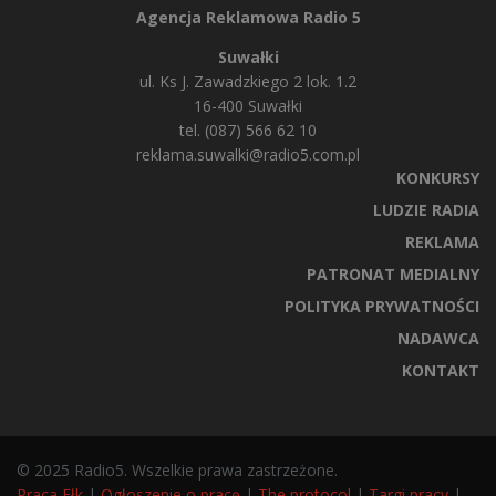
Agencja Reklamowa Radio 5
Suwałki
ul. Ks J. Zawadzkiego 2 lok. 1.2
16-400 Suwałki
tel. (087) 566 62 10
reklama.suwalki@radio5.com.pl
KONKURSY
LUDZIE RADIA
REKLAMA
PATRONAT MEDIALNY
POLITYKA PRYWATNOŚCI
NADAWCA
KONTAKT
© 2025 Radio5. Wszelkie prawa zastrzeżone.
Praca Ełk
|
Ogłoszenie o pracę
|
The protocol
|
Targi pracy
|