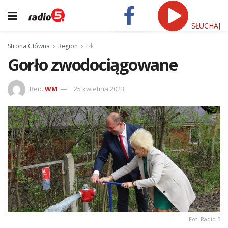
SŁUCHAJ
Strona Główna
Region
Ełk
Gorło zwodociągowane
Red.
WM
25 kwietnia 2023
Fot. Radio 5