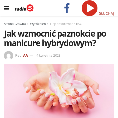
SŁUCHAJ
Strona Główna
Wyróżnienie
Sponsorowane BSG
Jak wzmocnić paznokcie po
manicure hybrydowym?
Red.
AA
4 kwietnia 2023