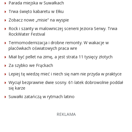
Parada miejska w Suwałkach
Trwa święto kabaretu w Ełku
Zobacz nowe „misie” na wyspie
Rock i szanty w malowniczej scenerii Jeziora Serwy. Trwa
RockWater Festival
Termomodernizacja i drobne remonty. W wakacje w
placówkach oświatowych praca wre
Miał być pellet na zimę, a jest strata 11 tysięcy złotych
Za szybko we Frąckach
Lepiej tę wiedzę mieć i niech się nam nie przyda w praktyce
Wyciął bezprawnie dwie sosny. 61-latek dobrowolnie poddał
się karze
Suwałki zatańczą w rytmach latino
REKLAMA