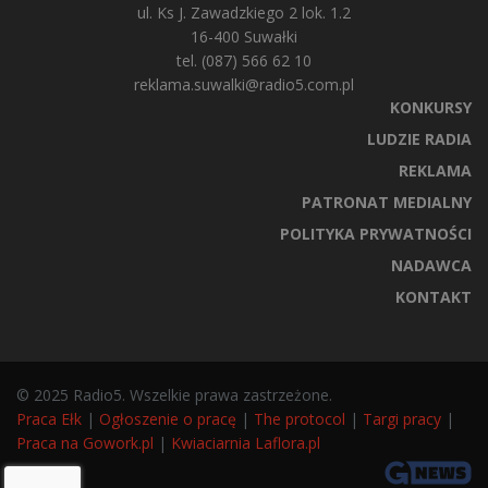
ul. Ks J. Zawadzkiego 2 lok. 1.2
16-400 Suwałki
tel. (087) 566 62 10
reklama.suwalki@radio5.com.pl
KONKURSY
LUDZIE RADIA
REKLAMA
PATRONAT MEDIALNY
POLITYKA PRYWATNOŚCI
NADAWCA
KONTAKT
© 2025 Radio5. Wszelkie prawa zastrzeżone.
Praca Ełk
|
Ogłoszenie o pracę
|
The protocol
|
Targi pracy
|
Praca na Gowork.pl
|
Kwiaciarnia Laflora.pl