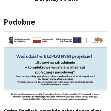
Podobne
Gmina Szypliszki przedłuża nabór do projektu