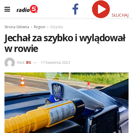
SŁUCHAJ
Strona Główna
Region
Giżycko
Jechał za szybko i wylądował
w rowie
Red.
BS
17 kwietnia 2023