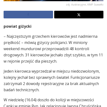
zdj. ilustracyjne, KMP Suwałki
powiat giżycki
– Najczęstszym grzechem kierowców jest nadmierna
prędkość – mówią giżyccy policjanci. W miniony
weekend mundurowi przeprowadzili 48 kontroli
drogowych. 31 kierowców jechało zbyt szybko, w tym 11
w rejonie przejść dla pieszych.
Jeden kierowca wyprzedzał w miejscu niedozwolonym,
kolejny jechał bez sprawnych świateł. Funkcjonariusze
zatrzymali 2 dowody rejestracyjne za brak aktualnych
badań technicznych.
W niedzielę (16.04) doszło do kolizji w miejscowości
Canki w gminie Ryn. Jak relacjonuje Iwona Chruścińska,