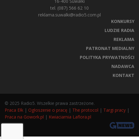
16-400 Suwałki
tel. (087) 566 62 10
reklama.suwalki@radio5.com.pl
KONKURSY
LUDZIE RADIA
REKLAMA
PATRONAT MEDIALNY
POLITYKA PRYWATNOŚCI
NADAWCA
KONTAKT
© 2025 Radio5. Wszelkie prawa zastrzeżone.
Praca Ełk
|
Ogłoszenie o pracę
|
The protocol
|
Targi pracy
|
Praca na Gowork.pl
|
Kwiaciarnia Laflora.pl