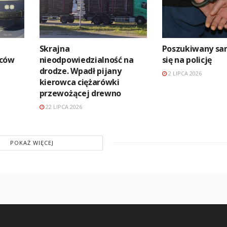
Skrajna
Poszukiwany sam
wców
nieodpowiedzialność na
się na policję
drodze. Wpadł pijany
2 LIPCA 2026
kierowca ciężarówki
przewożącej drewno
22 LIPCA 2026
POKAŻ WIĘCEJ