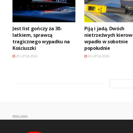
Jest list gończy za 30-
Piją i jadą. Dwóch
latkiem, sprawcą
nietrzeźwych kiero
tragicznego wypadku na
wpadło w sobotnie
Kościuszki
popołudnie
29 LIPCA 2026
26 LIPCA 2026
REKLAMA