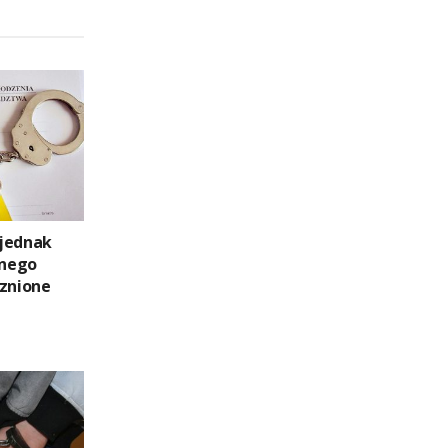
 jednak
anego
cznione