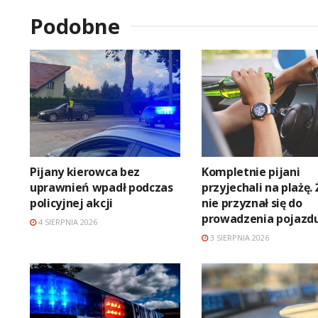
Podobne
Pijany kierowca bez
Kompletnie pijani
uprawnień wpadł podczas
przyjechali na plażę.
policyjnej akcji
nie przyznał się do
prowadzenia pojazd
4 SIERPNIA 2026
3 SIERPNIA 2026