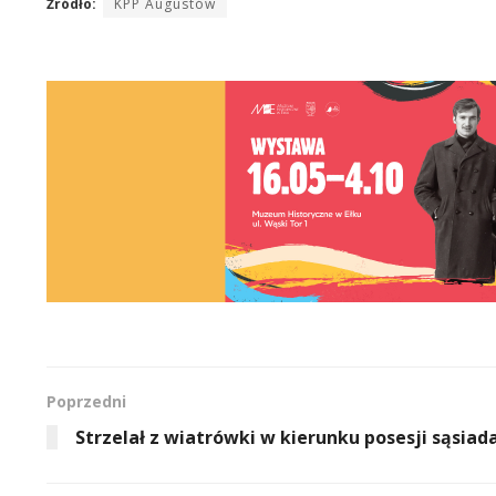
Źródło:
KPP Augustów
Poprzedni
Strzelał z wiatrówki w kierunku posesji sąsiad