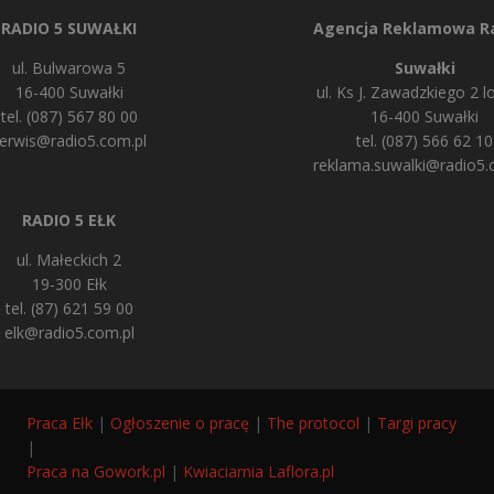
RADIO 5 SUWAŁKI
Agencja Reklamowa Ra
ul. Bulwarowa 5
Suwałki
16-400 Suwałki
ul. Ks J. Zawadzkiego 2 lo
tel. (087) 567 80 00
16-400 Suwałki
erwis@radio5.com.pl
tel. (087) 566 62 10
reklama.suwalki@radio5.
RADIO 5 EŁK
ul. Małeckich 2
19-300 Ełk
tel. (87) 621 59 00
elk@radio5.com.pl
Praca Ełk
|
Ogłoszenie o pracę
|
The protocol
|
Targi pracy
|
Praca na Gowork.pl
|
Kwiaciarnia Laflora.pl