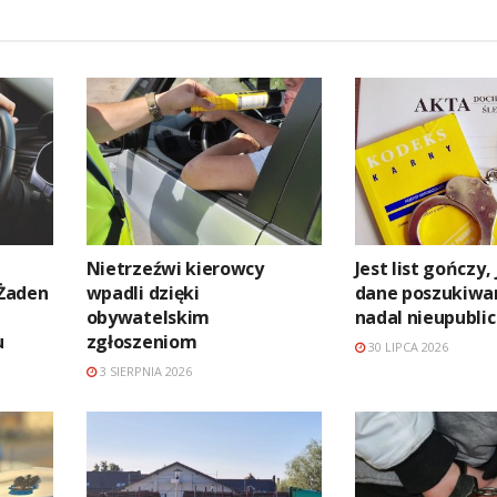
Nietrzeźwi kierowcy
Jest list gończy,
 Żaden
wpadli dzięki
dane poszukiw
obywatelskim
nadal nieupubli
u
zgłoszeniom
30 LIPCA 2026
3 SIERPNIA 2026