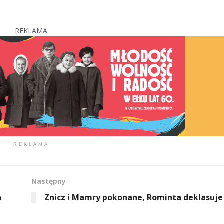
REKLAMA
REKLAMA
Następny
a
Znicz i Mamry pokonane, Rominta deklasuje