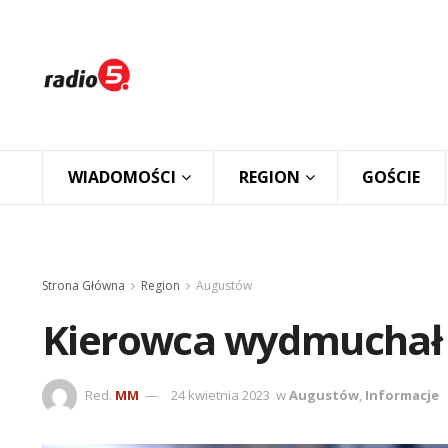
WIADOMOŚCI
REGION
GOŚCIE
Strona Główna
Region
Augustów
Kierowca wydmuchał 
Red.
MM
24 kwietnia 2023
w
Augustów
,
Informacje