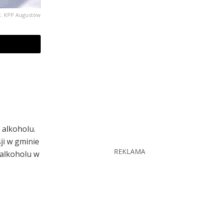
ot. KPP Augustów
 alkoholu.
ji w gminie
REKLAMA
 alkoholu w