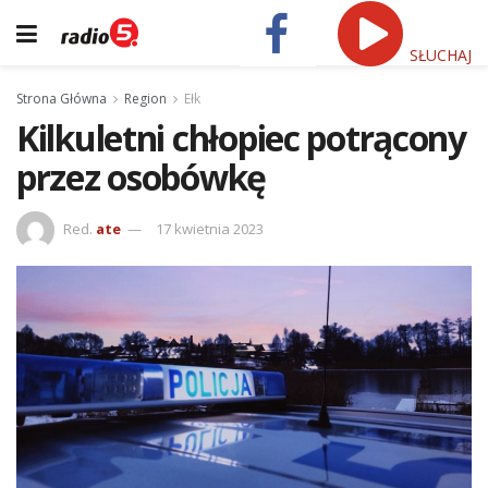
SŁUCHAJ
Strona Główna
Region
Ełk
Kilkuletni chłopiec potrącony
przez osobówkę
Red.
ate
17 kwietnia 2023