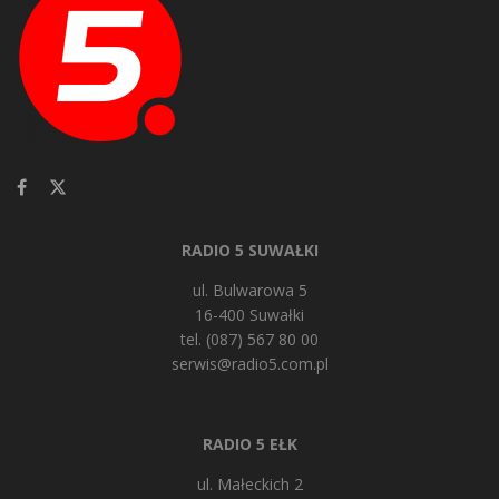
RADIO 5 SUWAŁKI
ul. Bulwarowa 5
16-400 Suwałki
tel. (087) 567 80 00
serwis@radio5.com.pl
RADIO 5 EŁK
ul. Małeckich 2