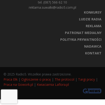
tel. (087) 566 62 10
reklama.suwalki@radio5.com.pl
KONKURSY
LUDZIE RADIA
REKLAMA
PATRONAT MEDIALNY
POLITYKA PRYWATNOŚCI
NADAWCA
KONTAKT
© 2025 Radio5. Wszelkie prawa zastrzeżone.
Praca Ełk
|
Ogłoszenie o pracę
|
The protocol
|
Targi pracy
|
Praca na Gowork.pl
|
Kwiaciarnia Laflora.pl