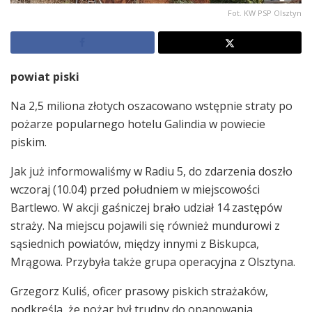
Fot. KW PSP Olsztyn
powiat piski
Na 2,5 miliona złotych oszacowano wstępnie straty po
pożarze popularnego hotelu Galindia w powiecie
piskim.
Jak już informowaliśmy w Radiu 5, do zdarzenia doszło
wczoraj (10.04) przed południem w miejscowości
Bartlewo. W akcji gaśniczej brało udział 14 zastępów
straży. Na miejscu pojawili się również mundurowi z
sąsiednich powiatów, między innymi z Biskupca,
Mrągowa. Przybyła także grupa operacyjna z Olsztyna.
Grzegorz Kuliś, oficer prasowy piskich strażaków,
podkreśla, że pożar był trudny do opanowania.