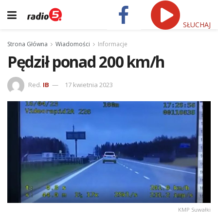
SŁUCHAJ
Strona Główna
Wiadomości
Informacje
Pędził ponad 200 km/h
Red.
IB
17 kwietnia 2023
KMP Suwałki