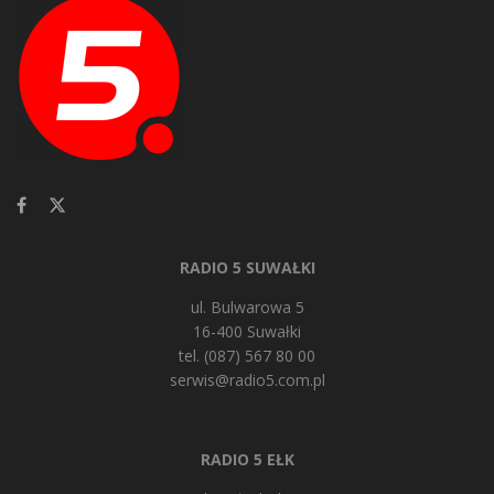
RADIO 5 SUWAŁKI
ul. Bulwarowa 5
16-400 Suwałki
tel. (087) 567 80 00
serwis@radio5.com.pl
RADIO 5 EŁK