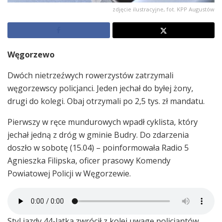
zdjęcie ilustracyjne, fot. KPP Augustów
Węgorzewo
Dwóch nietrzeźwych rowerzystów zatrzymali
węgorzewscy policjanci. Jeden jechał do byłej żony,
drugi do kolegi. Obaj otrzymali po 2,5 tys. zł mandatu.
Pierwszy w ręce mundurowych wpadł cyklista, który
jechał jedną z dróg w gminie Budry. Do zdarzenia
doszło w sobotę (15.04) – poinformowała Radio 5
Agnieszka Filipska, oficer prasowy Komendy
Powiatowej Policji w Węgorzewie.
Styl jazdy 44-latka zwrócił z kolei uwagę policjantów,