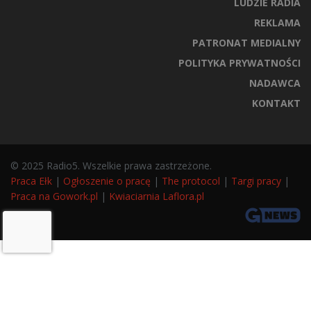
LUDZIE RADIA
REKLAMA
PATRONAT MEDIALNY
POLITYKA PRYWATNOŚCI
NADAWCA
KONTAKT
© 2025 Radio5. Wszelkie prawa zastrzeżone.
Praca Ełk
|
Ogłoszenie o pracę
|
The protocol
|
Targi pracy
|
Praca na Gowork.pl
|
Kwiaciarnia Laflora.pl