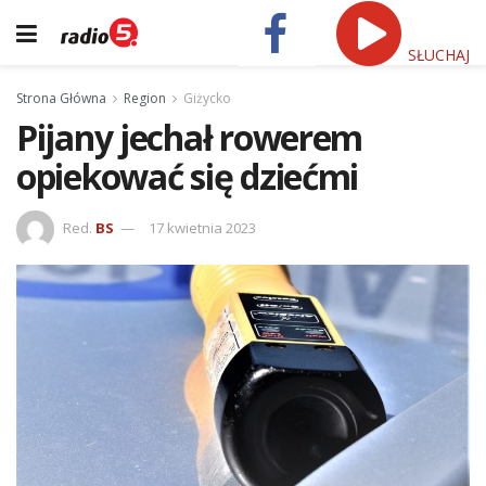
SŁUCHAJ
Strona Główna
Region
Giżycko
Pijany jechał rowerem
opiekować się dziećmi
Red.
BS
17 kwietnia 2023