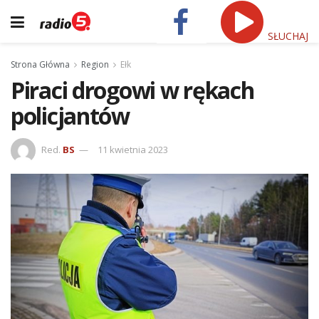
SŁUCHAJ
Strona Główna
Region
Ełk
Piraci drogowi w rękach
policjantów
Red.
BS
11 kwietnia 2023