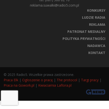
reklama.suwalki@radio5.com.pl
KONKURSY
LUDZIE RADIA
REKLAMA
PATRONAT MEDIALNY
POLITYKA PRYWATNOŚCI
NADAWCA
KONTAKT
© 2025 Radio5. Wszelkie prawa zastrzeżone.
Praca Ełk
|
Ogłoszenie o pracę
|
The protocol
|
Targi pracy
|
Praca na Gowork.pl
|
Kwiaciarnia Laflora.pl