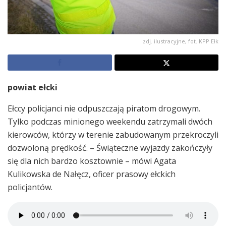
zdj. ilustracyjne, fot. KPP Ełk
powiat ełcki
Ełccy policjanci nie odpuszczają piratom drogowym.
Tylko podczas minionego weekendu zatrzymali dwóch
kierowców, którzy w terenie zabudowanym przekroczyli
dozwoloną prędkość. – Świąteczne wyjazdy zakończyły
się dla nich bardzo kosztownie – mówi Agata
Kulikowska de Nałęcz, oficer prasowy ełckich
policjantów.